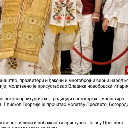
онаштво, презвитери и ђакони и многобројни верни народ ко
ргији, молитвено је присуствовао Владика новобрдски Илари
 по вековној литургијској традицији светогорског манастира
а, Епископ Георгије је прочитао молитву Пресветој Богород
литвеној тишини и побожности приступао Појасу Пресвете