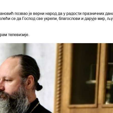
ановић позвао је верни народ да у радости празничних дан
молећи се да Господ све укрепи, благослови и дарује мир, љ
рам телевизије.