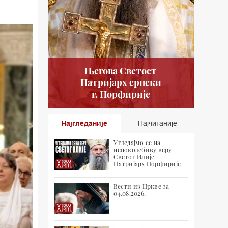
Његова Светост
Патријарх српски
г. Порфирије
Најгледаније
Најчитаније
Угледајмо се на
непоколебиву веру
Светог Илије |
Патријарх Порфирије
Вести из Цркве за
04.08.2026.