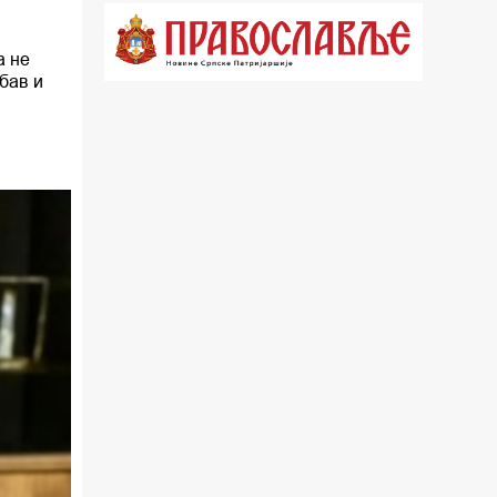
21.03 Врлинослов
а не
22.03 Црквена предавања и трибине
убав и
23.00 Питања и одговори
00.03 Црквена предавања и трибине
01.03 Живе речи - подкаст
03.03 Јутарњи програм
05.00 Псалтир
06.00 Црквена предавања и трибине
*најважније вести емитујемо на
сваки пун сат