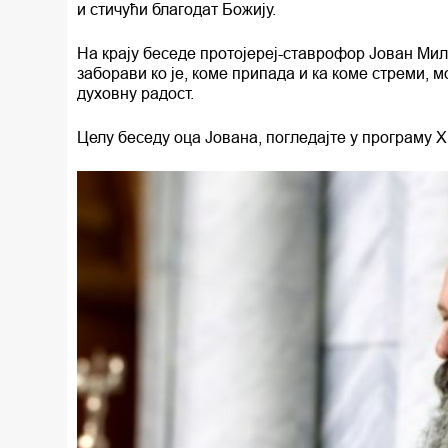
и стичући благодат Божију.
На крају беседе протојереј-ставрофор Јован Мил
заборави ко је, коме припада и ка коме стреми, 
духовну радост.
Целу беседу оца Јована, погледајте у програму Х