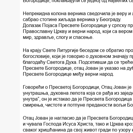
Богородице, поклањајући се једној од највећих 
Непрекидна колона верника сведочила је веру и 
сабрао стотине хиљада верника у Београду.
Долазак Појаса Пресвете Богородице у српску п
Православну Цркву и верни народ, који са вером
мир, здравље, слогу и спасење.
На крају Свете Литургије беседом се обратио пр
богословије, који је говорио о духовном значају
благодаћу Светога Духа. Подсетивши да се трећ
Пресвете Богородице, отац Јован је указао на д
Пресвете Богородице међу верни народ.
Говорећи о Пресветој Богородици, Отац Јован је
унутрашња, духовна лепота која се рађа из зајед
унутра“, он је истакао да је Пресвета Богородиц
смирења, чистоте и потпуне преданости вољи Бо
Отац Јован је нагласио да је Пресвета Богородиц
и чувала Господа Исуса Христа, тако и Црква кроз 
сваког хришћанина да свој живот гради по узору