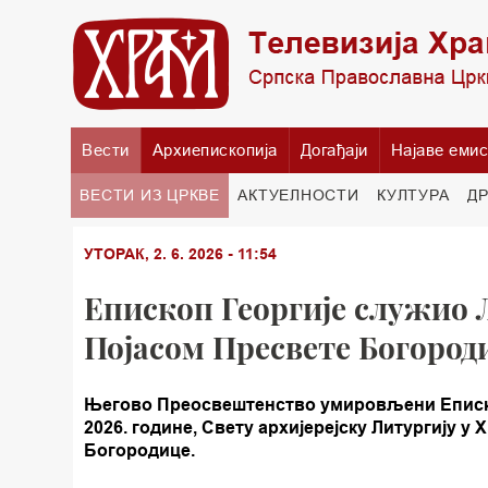
Вести
Архиепископија
Догађаји
Најаве емис
ВЕСТИ ИЗ ЦРКВЕ
АКТУЕЛНОСТИ
КУЛТУРА
Д
УТОРАК, 2. 6. 2026 - 11:54
Епископ Георгије служио Л
Појасом Пресвете Богород
Његово Преосвештенство умировљени Епископ 
2026. године, Свету архијерејску Литургију 
Богородице.