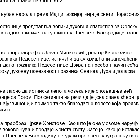
светиња православног света.
љубав народа према Мајци Божијој, чији је свети Појас ови
рестоницу представља велики духовни благослов за Српску
 и надом притиче заступништву Пресвете Богородице, моле
отојереј-ставрофор Јован Милановић, ректор Карловачке
 празника Педесетнице, истичући да су хришћани запечаћени
ег дана празника Педесетнице Црква на посебан начин сећа
убоку духовну повезаност празника Светога Духа и доласка 
 нагласио да истинска лепота човека није спољашња већ
нице са Богом. Подсетивши на речи да је „сва слава кћери 
а најузвишенији пример такве благодатне лепоте која произл
жијој.
а праобраз Цркве Христове. Као што је она у своме наручју
векове чува и предаје Христа свету. Зато је, како је истака
 на Пресвету Богородицу, негујући пре свега унутрашњу леп