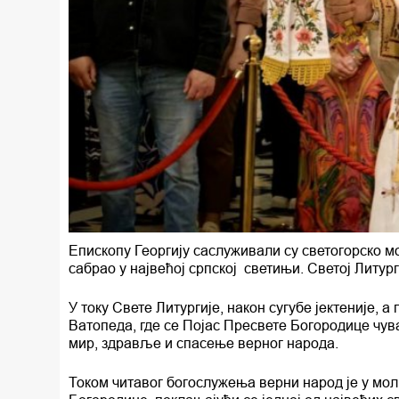
Епископу Георгију саслуживали су светогорско м
сабрао у највећој српској светињи. Светој Литу
У току Свете Литургије, након сугубе јектеније, а
Ватопеда, где се Појас Пресвете Богородице чув
мир, здравље и спасење верног народа.
Током читавог богослужења верни народ је у мо