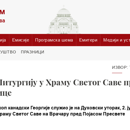
ија
Емисије
Програмска шема
Емитери
Медији и ус
РУШТВО
ПРАЗНИЦИ
ИЗВОР:
итургију у Храму Светог Саве п
ице
канадски Георгије служио је на Духовски уторак, 2. ј
у Храму Светог Саве на Врачару пред Појасом Пресвете