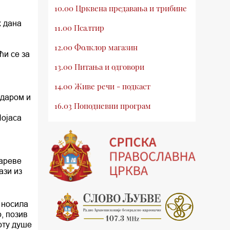
10.00 Црквена предавања и трибине
х дана
11.00 Псалтир
12.00 Фолклор магазин
ћи се за
13.00 Питања и одговори
14.00 Живе речи - подкаст
 даром и
16.03 Поподневни програм
Појаса
18.00 Псалтир
19.03 Млади у Цркви
цареве
19.30 Вечерње молитве
ази из
20.00 Вести из Цркве
20.15 Реч архијереја
 носила
о, позив
20.30 Хроника Архиепископије
оту душе