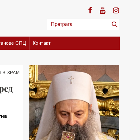
танове СПЦ
Контакт
 TВ ХРАМ
ред
уна