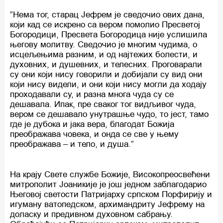
”Нема тог, старац Јефрем је сведочио ових дана,
који кад се искрено са вером помолио Пресветој
Богородици, Пресвета Богородица није услишила
његову молитву. Сведочио је многим чудима, о
исцељењима разним, и од најтежих болести, и
духовних, и душевних, и телесних. Проговарали
су они који нису говорили и добијали су вид они
који нису видели, и они који нису могли да ходају
проходавали су, и разна многа чуда су се
дешавала. Ипак, пре сваког тог видљивог чуда,
вером се дешавало унутрашње чудо, то јест, тамо
где је дубока и јака вера, благодат Божија
преображава човека, и онда се све у њему
преображава – и тело, и душа.”
На крају Свете службе Божије, Високопреосвећени
митрополит Јоаникије је још једном заблагодарио
Његовој светости Патријарху српском Порфирију и
игуману ватопедском, архимандриту Јефрему на
доласку и предивном духовном сабрању.