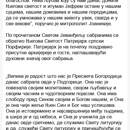
благослов. Нека љубав коју су нам данас донели
Његова светост и игуман Јефрем остане у нашим
срцима, нашим домовима и нашим породицама,
да се умножава у нашем животу увек, свагда и у
све векове“, поручио је митрополит Јоаникије.
По прочитаном Светом Јеванђељу сабранима се
обратио Његова Светост Патријарх српски
Порфирије. Патријарх је на почетку поздравио
присутне архијереје и госте, наглашавајући
духовни значај овог сабрања.
„Велика је радост што нас је Пресвета Богородица
данас сабрала овде у Подгорици. Она нас је
повезала својим молитвама, својом љубављу и
својим часним и чудотворним појасом. Она има
слободу пред Сином својим и Богом нашим, и Она
је она чије жеље Њен Син и Бог наш услишава.
Она је истовремено и најсавршенија међу људима,
а шира је и од небеса, и Она је учинила да се
данас овде сретнемо, да служимо Свету литургију
и да, служећи Свету литургију и причешћујући се