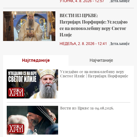
Детаљније
УТОРАК, 4. 8. 2026 - 12:57
ВЕСТИ ИЗ ЦРКВЕ:
Патријарх Порфирије: Угледајмо
се на непоколебиву веру Светог
Илије
Детаљније
НЕДЕЉА, 2. 8. 2026 - 12:41
Најгледаније
Најчитаније
Угледајмо се на непоколебиву веру
Светог Илије | Патријарх Порфирије
Вести из Цркве за 04.08.2026.