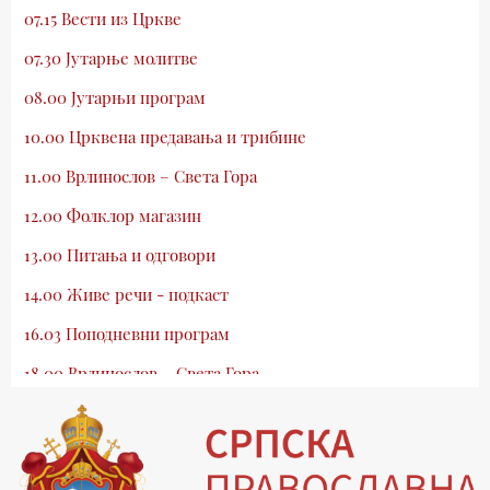
07.15 Вести из Цркве
07.30 Јутарње молитве
08.00 Јутарњи програм
10.00 Црквена предавања и трибине
11.00 Врлинослов – Света Гора
12.00 Фолклор магазин
13.00 Питања и одговори
14.00 Живе речи - подкаст
16.03 Поподневни програм
18.00 Врлинослов – Света Гора
19.03 Атлас памћења
19.30 Вечерње молитве