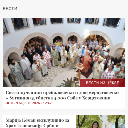
ВЕСТИ
ВЕСТИ ИЗ ЦРКВЕ
Свети мученици пребиловачки и доњохерцеговачки
– 85 година од убиства 4.000 Срба у Херцеговини
ЧЕТВРТАК, 6. 8. 2026 - 12:42
Марија Коман ексклузивно за
Храм телевизију: Срби и