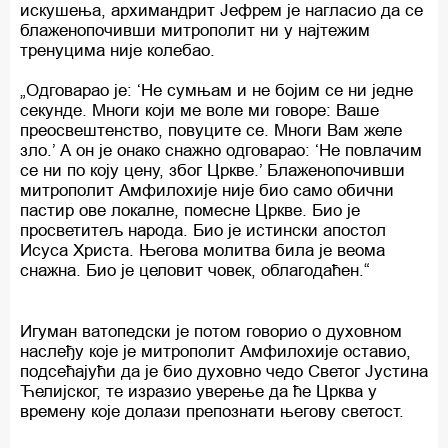
искушења, архимандрит Јефрем је нагласио да се
блаженопочивши митрополит ни у најтежим
тренуцима није колебао.
„Одговарао је: ‘Не сумњам и не бојим се ни једне
секунде. Многи који ме воле ми говоре: Ваше
преосвештенство, повуците се. Многи Вам желе
зло.’ А он је онако снажно одговарао: ‘Не повлачим
се ни по коју цену, због Цркве.’ Блаженопочивши
митрополит Амфилохије није био само обични
пастир ове локалне, помесне Цркве. Био је
просветитељ народа. Био је истински апостол
Исуса Христа. Његова молитва била је веома
снажна. Био је целовит човек, облагодаћен.“
Игуман ватопедски је потом говорио о духовном
наслеђу које је митрополит Амфилохије оставио,
подсећајући да је био духовно чедо Светог Јустина
Ћелијског, те изразио уверење да ће Црква у
времену које долази препознати његову светост.