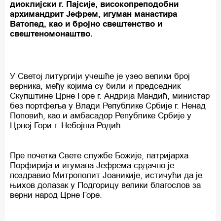
диоклијски г. Пајсије, високопреподобни
архимандрит Јефрем, игуман манастира
Ватопед, као и бројно свештенство и
свештеномонаштво.
У Светој литургији учешће је узео велики број
верника, међу којима су били и председник
Скупштине Црне Горе г. Андрија Мандић, министар
без портфеља у Влади Републике Србије г. Ненад
Поповић, као и амбасадор Републике Србије у
Црној Гори г. Небојша Родић.
Пре почетка Свете службе Божије, патријарха
Порфирија и игумана Јефрема срдачно је
поздравио Митрополит Јоаникије, истичући да је
њихов долазак у Подгорицу велики благослов за
верни народ Црне Горе.