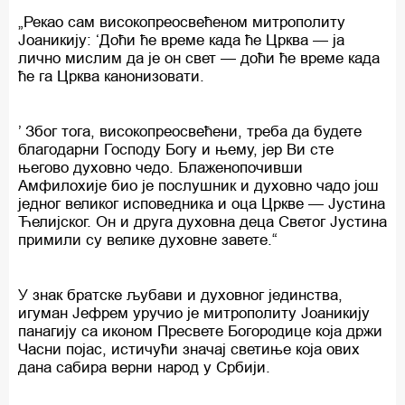
„Рекао сам високопреосвећеном митрополиту
Јоаникију: ‘Доћи ће време када ће Црква — ја
лично мислим да је он свет — доћи ће време када
ће га Црква канонизовати.
’ Због тога, високопреосвећени, треба да будете
благодарни Господу Богу и њему, јер Ви сте
његово духовно чедо. Блаженопочивши
Амфилохије био је послушник и духовно чадо још
једног великог исповедника и оца Цркве — Јустина
Ћелијског. Он и друга духовна деца Светог Јустина
примили су велике духовне завете.“
У знак братске љубави и духовног јединства,
игуман Јефрем уручио је митрополиту Јоаникију
панагију са иконом Пресвете Богородице која држи
Часни појас, истичући значај светиње која ових
дана сабира верни народ у Србији.