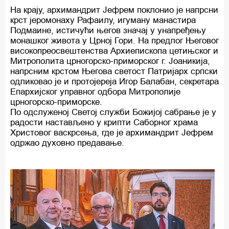
На крају, архимандрит Јефрем поклонио је напрсни
крст јеромонаху Рафаилу, игуману манастира
Подмаине, истичући његов значај у унапређењу
монашког живота у Црној Гори. На предлог Његовог
високопреосвештенства Архиепископа цетињског и
Митрополита црногорско-приморског г. Јоаникија,
напрсним крстом Његова светост Патријарх српски
одликовао је и протојереја Игор Балабан, секретара
Епархијског управног одбора Митрополије
црногорско-приморске.
По одслуженој Светој служби Божијој сабрање је у
радости настављено у крипти Саборног храма
Христовог васкрсења, где је архимандрит Јефрем
одржао духовно предавање.