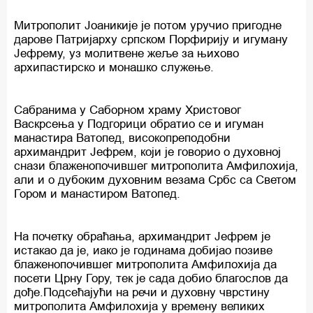
Митрополит Јоаникије је потом уручио пригодне
дарове Патријарху српском Порфирију и игуману
Јефрему, уз молитвене жеље за њихово
архипастирско и монашко служење.
Сабранима у Саборном храму Христовог
Васкрсења у Подгорици обратио се и игуман
манастира Ватопед, високопреподобни
архимандрит Јефрем, који је говорио о духовној
снази блаженопочившег митрополита Амфилохија,
али и о дубоким духовним везама Србс са Светом
Гором и манастиром Ватопед.
На почетку обраћања, архимандрит Јефрем је
истакао да је, иако је годинама добијао позиве
блаженопочившег митрополита Амфилохија да
посети Црну Гору, тек је сада добио благослов да
дође.Подсећајући на речи и духовну чврстину
митрополита Амфилохија у времену великих