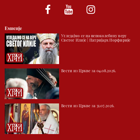
*најважније вести емитујемо на сваки пун сат
Емисије
Угледајмо се на непоколебиву веру
Светог Илије | Патријарх Порфирије
Вести из Цркве за 04.08.2026.
Вести из Цркве за 31.07.2026.