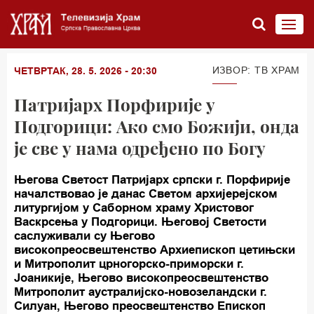
ИЗВОР: ТВ ХРАМ
ЧЕТВРТАК, 28. 5. 2026 - 20:30
Патријарх Порфирије у
Подгорици: Ако смо Божији, онда
је све у нама одређено по Богу
Његова Светост Патријарх српски г. Порфирије
началствовао је данас Светом архијерејском
литургијом у Саборном храму Христовог
Васкрсења у Подгорици. Његовој Светости
саслуживали су Његово
високопреосвештенство Архиепископ цетињски
и Митрополит црногорско-приморски г.
Јоаникије, Његово високопреосвештенство
Митрополит аустралијско-новозеландски г.
Силуан, Његово преосвештенство Епископ