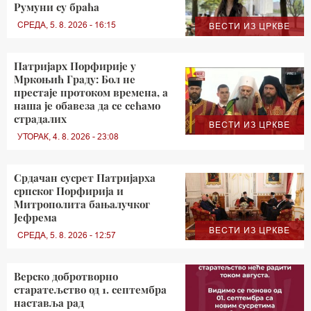
Румуни су браћа
СРЕДА, 5. 8. 2026 - 16:15
ВЕСТИ ИЗ ЦРКВЕ
Патријарх Порфирије у
Мркоњић Граду: Бол не
престаје протоком времена, а
наша је обавеза да се сећамо
страдалих
ВЕСТИ ИЗ ЦРКВЕ
УТОРАК, 4. 8. 2026 - 23:08
Срдачан сусрет Патријарха
српског Порфирија и
Митрополита бањалучког
Јефрема
ВЕСТИ ИЗ ЦРКВЕ
СРЕДА, 5. 8. 2026 - 12:57
Верско добротворно
старатељство од 1. септембра
наставља рад