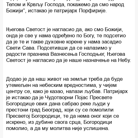
Телом и Крвљу Господа, покажемо да смо народ
Божији”, истакао је патријарх Порфирије.
Његова Светост је нагласио да, ако смо Божији,
онда је све у нама одређено по Богу, те подсетио
да је те и такве духовне корене у нама засадио
Свети Сава. Подсетивши да се налазимо у
радости празника Вазнесења Господњег, Његова
Светост је нагласио да је наше назначење на Небу.
Додао је да наш живот на земљи треба да буде
утемељен на небеским вредностима, у чијем
центру се, како је казао, налази љубав. Патријарх
је истакао да је Чудотворни Појас Пресвете
Богородице ових дана сабрао реке људи у
престони град Београд, који су се помолили
Пресветој Богородици, те да нема оног који се
искрено, из дубине свога срца, Богородици
помолио, а да му молитва није услишена.