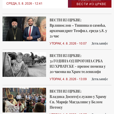
СРЕДА, 5. 8. 2026 - 12:41
ВЕСТИ ИЗ ЦРКВЕ
ВЕСТИ ИЗ ЦРКВЕ:
Врлинослов – Тишина и самоћа,
архимандрит Теофил, среда 5.8. у
21 час
Детаљније
УТОРАК, 4. 8. 2026 - 10:07
ВЕСТИ ИЗ ЦРКВЕ:
31 ГОДИНА ОД ПРОГОНА СРБА
ИЗ ХРВАТСКЕ - пренос помена у
20 часова на Храм телевизији
Детаљније
УТОРАК, 4. 8. 2026 - 13:09
ВЕСТИ ИЗ ЦРКВЕ:
Владика Доситеј служио у Храму
Св. Марије Магдалине у Белом
Потоку