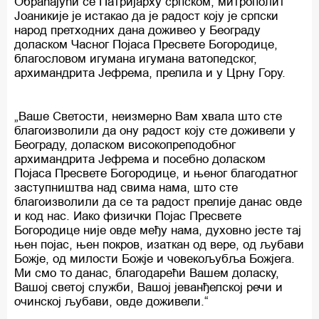
Обраћајући се Патријарху српском, митрополит
Јоаникије је истакао да је радост коју је српски
народ претходних дана доживео у Београду
доласком Часног Појаса Пресвете Богородице,
благословом игумана игумана ватопедског,
архимандрита Јефрема, прелила и у Црну Гору.
„Ваше Светости, неизмерно Вам хвала што сте
благоизволили да ону радост коју сте доживели у
Београду, доласком високопреподобног
архимандрита Јефрема и посебно доласком
Појаса Пресвете Богородице, и њеног благодатног
заступништва над свима нама, што сте
благоизволили да се та радост прелије данас овде
и код нас. Иако физички Појас Пресвете
Богородице није овде међу нама, духовно јесте тај
њен појас, њен покров, изаткан од вере, од љубави
Божје, од милости Божје и човекољубља Божјега.
Ми смо то данас, благодарећи Вашем доласку,
Вашој светој служби, Вашој јеванђелској речи и
очинској љубави, овде доживели.“