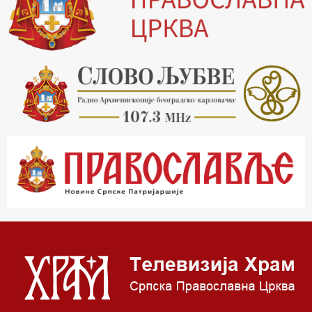
20.00 Вести из Цркве
20.15 Реч архијереја
20.30 Млади у Цркви
21.03 Гугл пита
22.03 Црквена предавања и трибине
23.00 Питања и одговори
00.03 Гугл пита
01.03 Живе речи - подкаст
03.03 Јутарњи програм
05.00 Врлинослов – Света Гора
06.00 Гугл пита