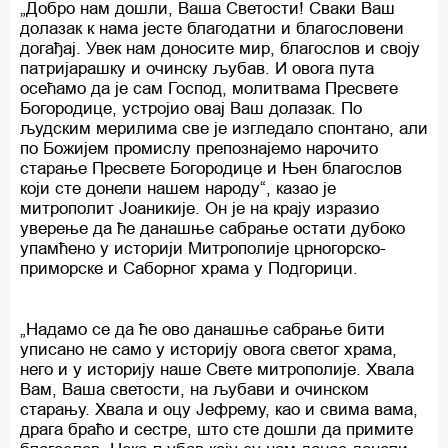
„Добро нам дошли, Ваша Светости! Сваки Ваш
долазак к нама јесте благодатни и благословени
догађај. Увек нам доносите мир, благослов и своју
патријарашку и очинску љубав. И овога пута
осећамо да је сам Господ, молитвама Пресвете
Богородице, устројио овај Ваш долазак. По
људским мерилима све је изгледало спонтано, али
по Божијем промислу препознајемо нарочито
старање Пресвете Богородице и Њен благослов
који сте донели нашем народу“, казао је
митрополит Јоаникије. Он је на крају изразио
уверење да ће данашње сабрање остати дубоко
упамћено у историји Митрополије црногорско-
приморске и Саборног храма у Подгорици.
„Надамо се да ће ово данашње сабрање бити
уписано не само у историју овога светог храма,
него и у историју наше Свете митрополије. Хвала
Вам, Ваша светости, на љубави и очинском
старању. Хвала и оцу Јефрему, као и свима вама,
драга браћо и сестре, што сте дошли да примите