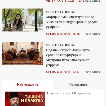
Детаљније
ЧЕТВРТАК, 6. 8. 2026 - 12:42
ВЕСТИ ИЗ ЦРКВЕ:
Марија Коман ексклузивно за
Храм телевизију: Срби и Румуни
су браћа
Детаљније
СРЕДА, 5. 8. 2026 - 16:15
ВЕСТИ ИЗ ЦРКВЕ:
Срдачан сусрет Патријарха
српског Порфирија и
Митрополита бањалучког
Јефрема
Детаљније
СРЕДА, 5. 8. 2026 - 12:57
Најгледаније
Најчитаније
Тишина и самоћа I Врлинослов