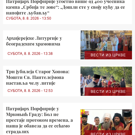
Патријарх Порфирије угостио више од 400 учесника
кампа „Србија те зове“: „Дошли сте у своју кућу да се
напојите љубављу“
СУБОТА, 8. 8. 2026 - 13:50
Архијерејске Литургије у
београдским храмовима
СУБОТА, 8. 8. 2026 - 13:38
ВЕСТИ ИЗ ЦРКВЕ
Три јубилеја Старог Хопова:
Мошти Св. Пантелејмона
наставља челу литије
СУБОТА, 8. 8. 2026 - 12:53
ВЕСТИ ИЗ ЦРКВЕ
Патријарх Порфирије у
Мркоњић Граду: Бол не
престаје протоком времена, а
наша је обавеза да се сећамо
страдалих
ВЕСТИ ИЗ ЦРКВЕ