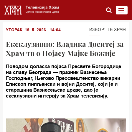
ИЗВОР: TВ ХРАМ
УТОРАК, 19. 5. 2026 - 14:04
Ексклузивно: Владика Доситеј за
Храм тв о Појасу Мајке Божије
Поводом доласка појаса Пресвете Богородице
на славу Београда — празник Вазнесења
Господњег, Његово Преосвештенство викарни
Епископ липљански и војни Доситеј, који је и
старешина Вазнесењске цркве, дао је
ексклузивни интервју за Храм телевизију.