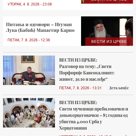
УТОРАК, 4. 8. 2026 - 23:08
Питања и одговори – Игуман
Лука (Бабић) Манастир Карно
ПЕТАК, 7. 8. 2026 - 12:36
ВЕСТИ ИЗ ЦРКВЕ
ВЕСТИ ИЗ ЦРКВЕ:
Разговор на тему: „Свети
Порфирије Кавсокаливит:
живот, дело и наслеђе“
Детаљније
ПЕТАК, 7. 8. 2026 - 13:31
ВЕСТИ ИЗ ЦРКВЕ:
Свети мученици пребиловачки и
доњохерцеговачки – 85 година од
убиства 4.000 Срба у
Херцеговини