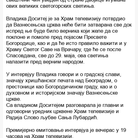
ових великих светогорских светиња.
Владика Доситеј је за Храм телевизију потврдио
да Вазнесењска црква неће бити затварана све док
испред ње буде било верника који желе да се
поклоне и помоле пред појасом Пресвете
Богородице, као и да ће исто правило важити и у
Храму Светог Саве на Врачару, где ће се после
Спасовдана, све до 29. маја, ова светиња
налазити пред верним народом.
У интервјуу Владика говори и о градској слави,
значају хришћанског печата над Београдом, о
престоници као Богородичином граду, као и о
духовном и историјском значају Вазнесењске
цркве.
Са владиком Доситејем разговарала је главни и
одговорни уредник црквене Храм телевизије и
Радија Слово љубве Сања Лубардић.
Премијерно емитовање интервјуа је вечерас у 19
часова на Храм телевизији.