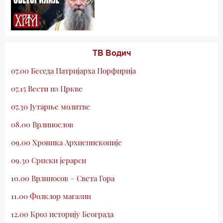
ТВ Водич
07.00 Беседа Патријарха Порфирија
07.15 Вести из Цркве
07.30 Јутарње молитве
08.00 Врлинослов
09.00 Хроника Архиепископије
09.30 Српски јерарси
10.00 Врлиносов – Света Гора
11.00 Фолклор магазин
12.00 Кроз историју Београда