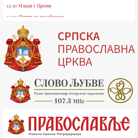
12.30 Млади у Цркви
13.00 Приче из незаборава
13.30 Храм културе
14.00 Питања и одговори
15.03 Беседа Патријарха Порфирија
15.15 Молитве
15.30 Манастири на Косову и Метохији
16.03 Српска историјска читанка
16.30 Тврђаве Дунава
17.03 Бит – емисија Ненада Гугла
17.30 Приче из незаборава
18.03 Врлинослов