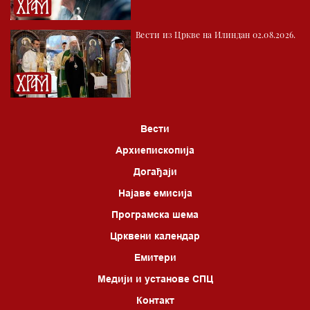
04.00 Врлинослов
Вести из Цркве на Илиндан 02.08.2026.
05.00 Питања и одговори
06.00 Црквена предавања и трибине
*најважније вести емитујемо на сваки пун сат
Вести
Архиепископија
Догађаји
Најаве емисија
Програмска шема
Црквени календар
Емитери
Медији и установе СПЦ
Контакт