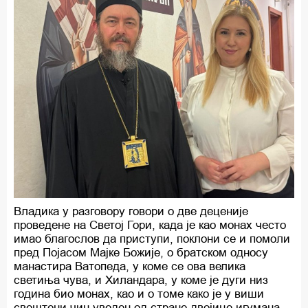
Владика у разговору говори о две деценије
проведене на Светој Гори, када је као монах често
имао благослов да приступи, поклони се и помоли
пред Појасом Мајке Божије, о братском односу
манастира Ватопеда, у коме се ова велика
светиња чува, и Хиландара, у коме је дуги низ
година био монах, као и о томе како је у виши
свештени чин уведен од стране двојице игумана