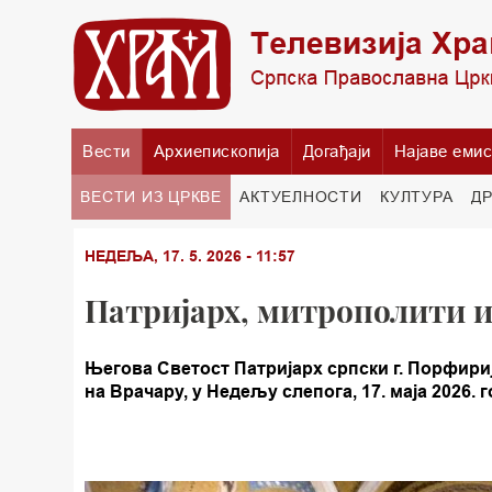
Вести
Архиепископија
Догађаји
Најаве емис
ВЕСТИ ИЗ ЦРКВЕ
АКТУЕЛНОСТИ
КУЛТУРА
Д
НЕДЕЉА, 17. 5. 2026 - 11:57
Патријарх, митрополити и
Његова Светост Патријарх српски г. Порфириј
на Врачару, у Недељу слепога, 17. маја 2026. 