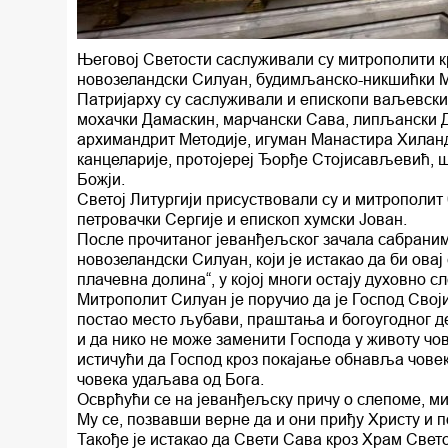
Његовој Светости саслуживали су митрополити к
новозеландски Силуан, будимљанско-никшићки М
Патријарху су саслуживали и епископи ваљевски 
мохачки Дамаскин, марчански Сава, липљански До
архимандрит Методије, игуман Манастира Хиланд
канцеларије, протојереј Ђорђе Стојисављевић, ш
Божји.
Светој Литургији присуствовали су и митрополит
петровачки Сергије и епископ хумски Јован.
После прочитаног јеванђељског зачала сабраним
новозеландски Силуан, који је истакао да би овај
плачевна долина“, у којој многи остају духовно сл
Митрополит Силуан је поручио да је Господ Своји
постао место љубави, праштања и богоугодног д
и да нико не може заменити Господа у животу чов
истичући да Господ кроз покајање обнавља човеко
човека удаљава од Бога.
Осврћући се на јеванђељску причу о слепоме, ми
Му се, позвавши верне да и они приђу Христу и 
Такође је истакао да Свети Сава кроз Храм Свето