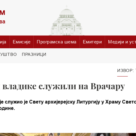
ија
Емисије
Програмска шема
Емитери
Медији и ус
РУШТВО
ПРАЗНИЦИ
ИЗВОР:
 владике служили на Врачару
е служио је Свету архијерејску Литургију у Храму Свет
године.