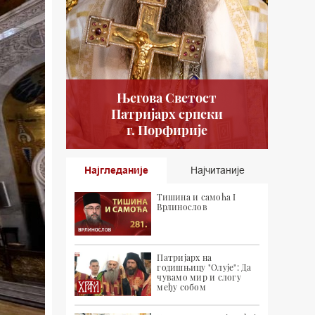
Његова Светост
Патријарх српски
г. Порфирије
Најгледаније
Најчитаније
Тишина и самоћа I
Врлинослов
Патријарх на
годишњицу "Олује": Да
чувамо мир и слогу
међу собом