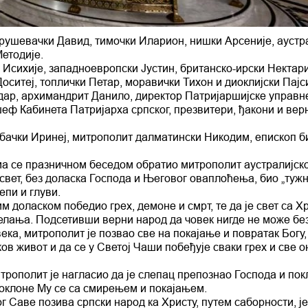
рушевачки Давид, тимочки Иларион, нишки Арсеније, аустра
етодије.
Исихије, западноевропски Јустин, британско-ирски Нектари
ситеј, топлички Петар, моравички Тихон и диоклијски Пајси
ар, архимандрит Данило, директор Патријаршијске управн
еф Кабинета Патријарха српског, презвитери, ђакони и вер
 бачки Иринеј, митрополит далматински Никодим, епископ б
а се празничном беседом обратио митрополит аустралијско
 свет, без доласка Господа и Његовог оваплоћења, био „тужн
епи и глуви.
м доласком победио грех, демоне и смрт, те да је свет са Х
елања. Подсетивши верни народ да човек нигде не може бе
ека, митрополит је позвао све на покајање и повратак Богу,
в живот и да се у Светој Чаши побеђује сваки грех и све о
трополит је нагласио да је слепац препознао Господа и по
поклоне Му се са смирењем и покајањем.
г Саве позива српски народ ка Христу, путем саборности, ј