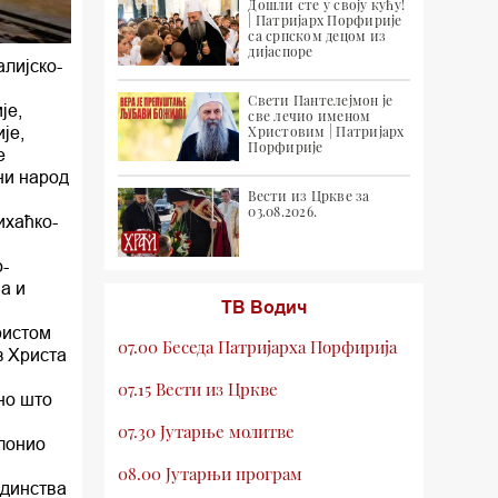
Дошли сте у своју кућу!
| Патријарх Порфирије
са српском децом из
дијаспоре
лијско-
Свети Пантелејмон је
је,
све лечио именом
је,
Христовим | Патријарх
Порфирије
е
ни народ
Вести из Цркве за
03.08.2026.
ихаћко-
-
а и
ТВ Водич
ристом
07.00 Беседа Патријарха Порфирија
з Христа
07.15 Вести из Цркве
но што
07.30 Јутарње молитве
клонио
08.00 Јутарњи програм
единства