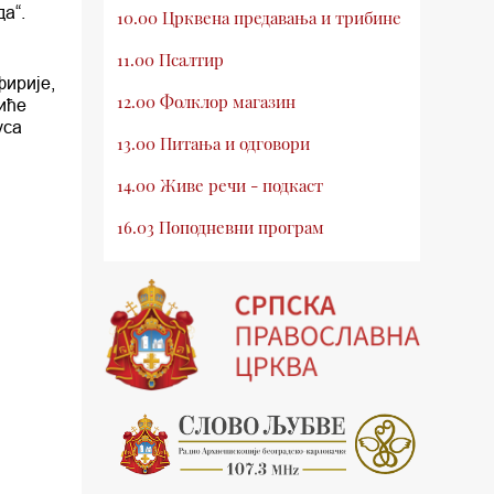
да“.
10.00 Црквена предавања и трибине
11.00 Псалтир
фирије,
12.00 Фолклор магазин
биће
уса
13.00 Питања и одговори
14.00 Живе речи - подкаст
16.03 Поподневни програм
18.00 Псалтир
19.03 Млади у Цркви
19.30 Вечерње молитве
20.00 Вести из Цркве
20.15 Реч архијереја
20.30 Храм културе