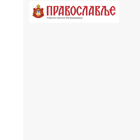
21.03 Господ над војскама
22.03 Црквена предавања и трибине
23.00 Питања и одговори
00.03 Црквена предавања и трибине
01.03 Живе речи - подкаст
03.03 Јутарњи програм
05.00 Псалтир
06.00 Црквена предавања и трибине
*најважније вести емитујемо на
сваки пун сат