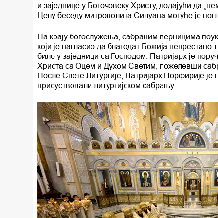
и заједнице у Богочовеку Христу, додајући да „не
Целу беседу митрополита Силуана могуће је погле
На крају богослужења, сабраним верницима поуку
који је нагласио да благодат Божија непрестано 
било у заједници са Господом. Патријарх је пор
Христа са Оцем и Духом Светим, пожелевши сабр
После Свете Литургије, Патријарх Порфирије је 
присуствовали литургијском сабрању.