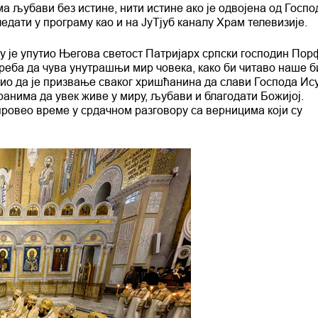
ма љубави без истине, нити истине ако је одвојена од Госпо
дати у програму као и на ЈуТјуб каналу Храм телевизије.
 је упутио Његова светост Патријарх српски господин Пор
треба да чува унутрашњи мир човека, како би читаво наше 
учио да је призвање сваког хришћанина да слави Господа Ис
анима да увек живе у миру, љубави и благодати Божијој.
провео време у срдачном разговору са верницима који су