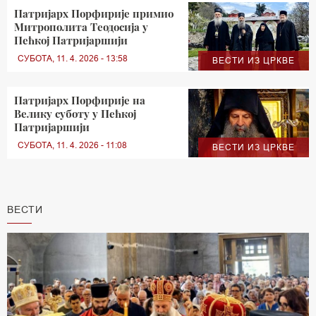
Патријарх Порфирије примио
Митрополита Теодосија у
Пећкој Патријаршији
СУБОТА, 11. 4. 2026 - 13:58
ВЕСТИ ИЗ ЦРКВЕ
Патријарх Порфирије на
Велику суботу у Пећкој
Патријаршији
СУБОТА, 11. 4. 2026 - 11:08
ВЕСТИ ИЗ ЦРКВЕ
ВЕСТИ