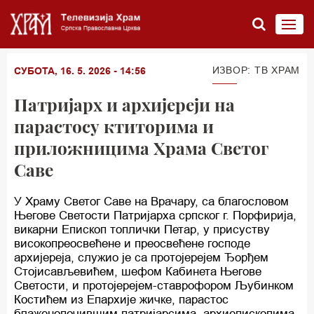
ИЗВОР: ТВ ХРАМ
СУБОТА, 16. 5. 2026 - 14:56
Патријарх и архијереји на
парастосу ктиторима и
приложницима Храма Светог
Саве
У Храму Светог Саве на Врачару, са благословом
Његове Светости Патријарха српског г. Порфирија,
викарни Епископ топлички Петар, у присуству
високопреосвећене и преосвећене господе
архијереја, служио је са протојерејем Ђорђем
Стојисављевићем, шефом Кабинета Његове
Светости, и протојерејем-ставрофором Љубинком
Костићем из Епархије жичке, парастос
блаженопочившим патријарсима, архиепископима,