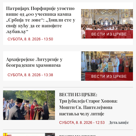
Патријарх Порфирије угостио
више од 400 учесника кампа
„Србија те зове“: „Дошли сте у
своју кућу да се напојите
љубављу“
ВЕСТИ ИЗ ЦРКВЕ
СУБОТА, 8. 8. 2026 - 13:50
Архијерејске Литургије у
београдским храмовима
СУБОТА, 8. 8. 2026 - 13:38
ВЕСТИ ИЗ ЦРКВЕ
ВЕСТИ ИЗ ЦРКВЕ:
Три јубилеја Старог Хопова:
Мошти Св. Пантелејмона
наставља челу литије
Детаљније
СУБОТА, 8. 8. 2026 - 12:53