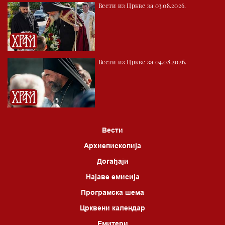
Вести из Цркве за 03.08.2026.
02.30 Бит – емисија Ненада Гугла
03.03 Фолклор магазин
04.00 Врлинослов
Вести из Цркве за 04.08.2026.
05.00 Питања и одговори
06.00 Црквена предавања и трибине
*најважније вести емитујемо на сваки пун сат
Вести
Архиепископија
Догађаји
Најаве емисија
Програмска шема
Црквени календар
Емитери