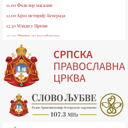
11.00 Фолклор магазин
12.00 Кроз историју Београда
12.30 Млади у Цркви
13.00 Приче из незаборава
13.30 Храм културе
14.00 Питања и одговори
15.03 Беседа Патријарха Порфирија
15.15 Молитве
15.30 Манастири на Косову и Метохији
16.03 Српска историјска читанка
16.30 Тврђаве Дунава
17.03 Бит – емисија Ненада Гугла