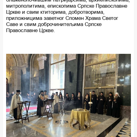
митрополитима, епископима Српске Православне
Цркве и свим ктиторима, добротворима,
приложницима заветног Спомен Храма Светог
Саве и свим доброчинитељима Српске
Православне Цркве.