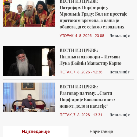
ВЕСТИ ИЗ ЦРКВЕ:
Патријарх Порфирије у
Мркоњић Граду: Бол не престаје
протоком времена, а наша је
обавеза да се сећамо страдалих
Детаљније
УТОРАК, 4. 8. 2026 - 23:08
ВЕСТИ ИЗ ЦРКВЕ:
Питања и одговори – Игуман
Лука (Бабић) Манастир Карно
Детаљније
ПЕТАК, 7. 8. 2026 - 12:36
ВЕСТИ ИЗ ЦРКВЕ:
Разговор на тему: „Свети
Порфирије Кавсокаливит:
живот, дело и наслеђе“
Детаљније
ПЕТАК, 7. 8. 2026 - 13:31
Најгледаније
Најчитаније