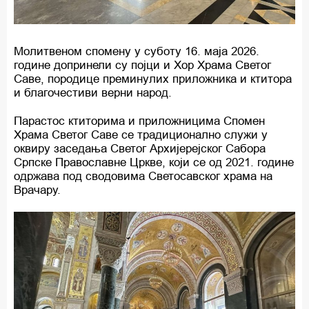
Молитвеном спомену у суботу 16. маја 2026.
године допринели су појци и Хор Храма Светог
Саве, породице преминулих приложника и ктитора
и благочестиви верни народ.
Парастос ктиторима и приложницима Спомен
Храма Светог Саве се традиционално служи у
оквиру заседања Светог Архијерејског Сабора
Српске Православне Цркве, који се од 2021. године
одржава под сводовима Светосавског храма на
Врачару.