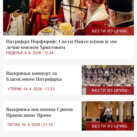
ВЕСТИ ИЗ ЦРКВЕ
Патријарх Порфирије: Свети Пантелејмон је све
лечио именом Христовим
НЕДЕЉА, 9. 8. 2026 - 12:24
Васкршњи концерт са
благословом Патријарха
УТОРАК, 14. 4. 2026 - 13:33
ВЕСТИ ИЗ ЦРКВЕ
Васкршња посланица Српске
Православне Цркве
ПЕТАК, 10. 4. 2026 - 21:13
ВЕСТИ ИЗ ЦРКВЕ