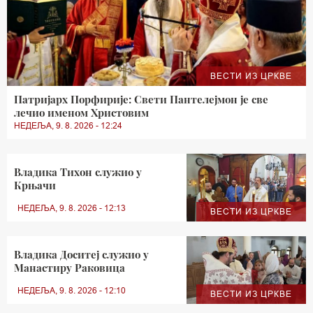
ВЕСТИ ИЗ ЦРКВЕ
Патријарх Порфирије: Свети Пантелејмон је све
лечио именом Христовим
НЕДЕЉА, 9. 8. 2026 - 12:24
Владика Тихон служио у
Крњачи
НЕДЕЉА, 9. 8. 2026 - 12:13
ВЕСТИ ИЗ ЦРКВЕ
Владика Доситеј служио у
Манастиру Раковица
НЕДЕЉА, 9. 8. 2026 - 12:10
ВЕСТИ ИЗ ЦРКВЕ