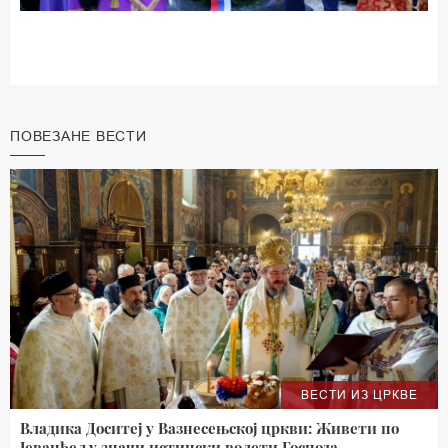
ПОВЕЗАНЕ ВЕСТИ
ВЕСТИ ИЗ ЦРКВЕ
Владика Доситеј у Вазнесењској цркви: Живети по
Јеванђељу значи истински волети Господа