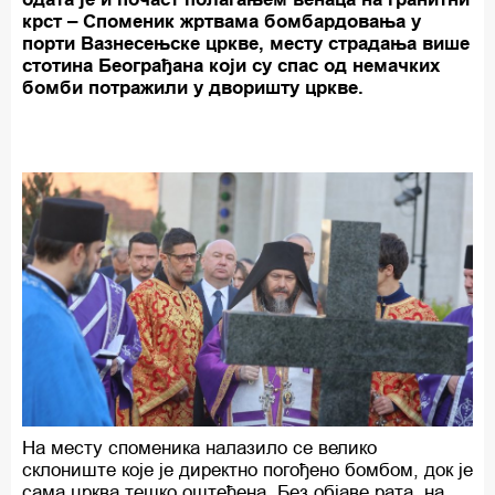
крст – Споменик жртвама бомбардовања у
порти Вазнесењске цркве, месту страдања више
стотина Београђана који су спас од немачких
бомби потражили у дворишту цркве.
На месту споменика налазило се велико
склониште које је директно погођено бомбом, док је
сама црква тешко оштећена. Без објаве рата, на