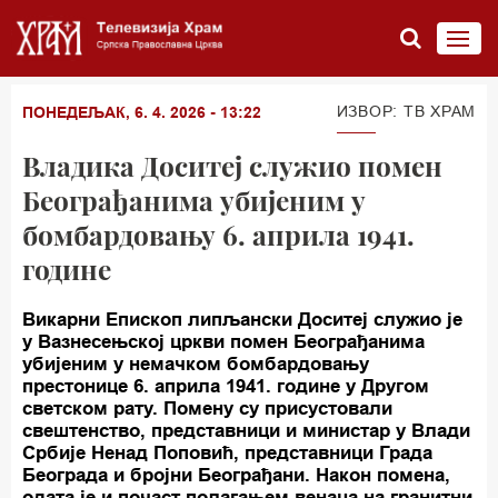
ИЗВОР: TВ ХРАМ
ПОНЕДЕЉАК, 6. 4. 2026 - 13:22
Владика Доситеј служио помен
Београђанима убијеним у
бомбардовању 6. априла 1941.
године
Викарни Епископ липљански Доситеј служио је
у Вазнесењској цркви помен Београђанима
убијеним у немачком бомбардовању
престонице 6. априла 1941. године у Другом
светском рату. Помену су присустовали
свештенство, представници и министар у Влади
Србије Ненад Поповић, представници Града
Београда и бројни Београђани. Након помена,
одата је и почаст полагањем венаца на гранитни