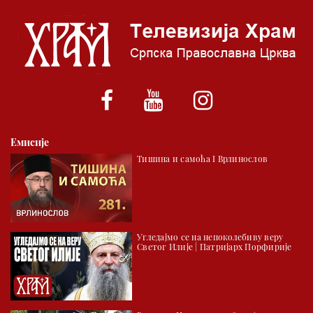
06.00 Црквена предавања и трибине
*најважније вести емитујемо на сваки пун сат
Емисије
Тишина и самоћа I Врлинослов
Угледајмо се на непоколебиву веру
Светог Илије | Патријарх Порфирије