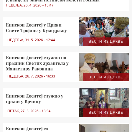
НЕДЕЉА, 26. 4. 2026 - 13:47
Епископ Доситеј у Цркви
Свете Тројице у Кумодражу
НЕДЕЉА, 31. 5. 2026 - 12:44
ВЕСТИ ИЗ ЦРКВЕ
Епископ Доситеј служио на
празник Светих архангела у
Mанастиру Раковица
НЕДЕЉА, 26. 7. 2026 - 16:33
ВЕСТИ ИЗ ЦРКВЕ
Епископ Доситеј служио у
цркви у Врчину
ПЕТАК, 27. 3. 2026 - 13:34
ВЕСТИ ИЗ ЦРКВЕ
Епископ Доситеј са