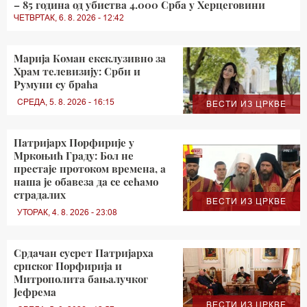
– 85 година од убиства 4.000 Срба у Херцеговини
ЧЕТВРТАК, 6. 8. 2026 - 12:42
Марија Коман ексклузивно за
Храм телевизију: Срби и
Румуни су браћа
СРЕДА, 5. 8. 2026 - 16:15
ВЕСТИ ИЗ ЦРКВЕ
Патријарх Порфирије у
Мркоњић Граду: Бол не
престаје протоком времена, а
наша је обавеза да се сећамо
страдалих
ВЕСТИ ИЗ ЦРКВЕ
УТОРАК, 4. 8. 2026 - 23:08
Срдачан сусрет Патријарха
српског Порфирија и
Митрополита бањалучког
Јефрема
ВЕСТИ ИЗ ЦРКВЕ