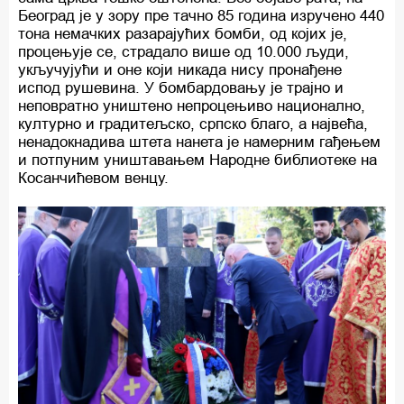
Београд је у зору пре тачно 85 година изручено 440
тона немачких разарајућих бомби, од којих је,
процењује се, страдало више од 10.000 људи,
укључујући и оне који никада нису пронађене
испод рушевина. У бомбардовању је трајно и
неповратно уништено непроцењиво национално,
културно и градитељско, српско благо, а највећа,
ненадокнадива штета нанета је намерним гађењем
и потпуним уништавањем Народне библиотеке на
Косанчићевом венцу.