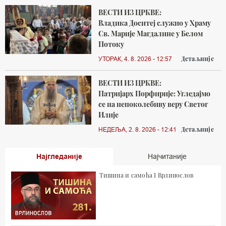
ВЕСТИ ИЗ ЦРКВЕ:
Владика Доситеј служио у Храму
Св. Марије Магдалине у Белом
Потоку
Детаљније
УТОРАК, 4. 8. 2026 - 12:57
ВЕСТИ ИЗ ЦРКВЕ:
Патријарх Порфирије: Угледајмо
се на непоколебиву веру Светог
Илије
Детаљније
НЕДЕЉА, 2. 8. 2026 - 12:41
Најгледаније
Најчитаније
Тишина и самоћа I Врлинослов