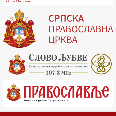
18.00 Псалтир
19.03 Млади у Цркви
19.30 Вечерње молитве
20.00 Вести из Цркве
20.15 Реч архијереја
20.30 Хроника Архиепископије
21.03 Врлинослов
22.03 Црквена предавања и трибине
23.00 Питања и одговори
00.03 Црквена предавања и трибине
01.03 Живе речи - подкаст
03.03 Јутарњи програм
05.00 Псалтир