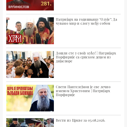
Патријарх на годишњицу "Олује": Да
чувамо мир и слогу међу собом
Дошли сте у своју кућу! | Патријарх
Порфирије са српском децом из
дијаспоре
Свети Пантелејмон је све лечио
именом Христовим | Патријарх
Порфирије
Вести из Цркве за 03.08.2026.