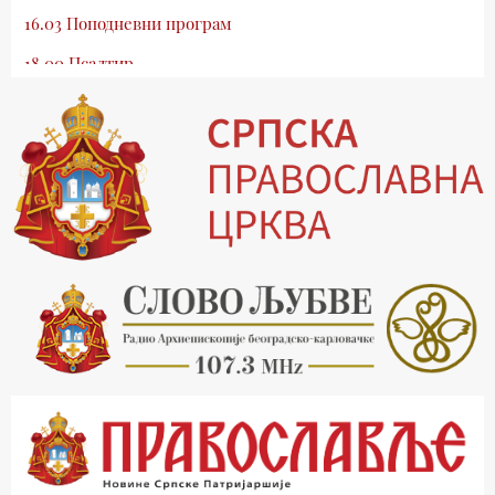
16.03 Поподневни програм
18.00 Псалтир
19.03 Млади у Цркви
19.30 Вечерње молитве
20.00 Вести из Цркве
20.15 Реч архијереја
20.30 Храм културе
21.03 Господ над војскама
22.03 Црквена предавања и трибине
23.00 Питања и одговори
00.03 Црквена предавања и трибине
01.03 Живе речи - подкаст