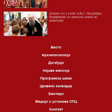
Дошли сте у своју кућу! | Патријарх
Порфирије са српском децом из
дијаспоре
Вести
Архиепископија
Догађаји
Најаве емисија
Програмска шема
Црквени календар
Емитери
Медији и установе СПЦ
Контакт