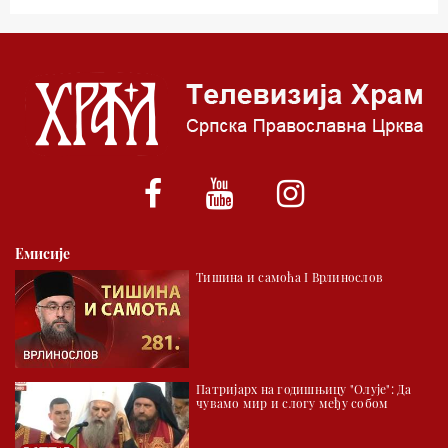
03.03 Јутарњи програм
05.00 Псалтир
06.00 Црквена предавања и трибине
*најважније вести емитујемо на сваки пун сат
Емисије
Тишина и самоћа I Врлинослов
Патријарх на годишњицу "Олује": Да
чувамо мир и слогу међу собом