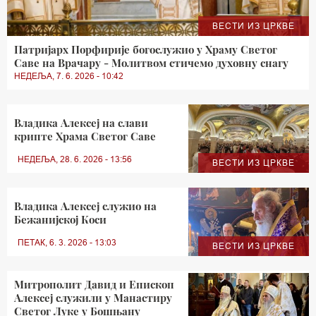
ВЕСТИ ИЗ ЦРКВЕ
Патријарх Порфирије богослужио у Храму Светог
Саве на Врачару - Молитвом стичемо духовну снагу
НЕДЕЉА, 7. 6. 2026 - 10:42
Владика Алексеј на слави
крипте Храма Светог Саве
НЕДЕЉА, 28. 6. 2026 - 13:56
ВЕСТИ ИЗ ЦРКВЕ
Владика Алексеј служио на
Бежанијској Коси
ПЕТАК, 6. 3. 2026 - 13:03
ВЕСТИ ИЗ ЦРКВЕ
Митрополит Давид и Eпископ
Алексеј служили у Манастиру
Светог Луке у Бошњану