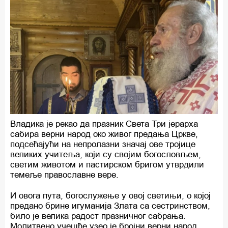
Владика је рекао да празник Света Три јерарха
сабира верни народ око живог предања Цркве,
подсећајући на непролазни значај ове тројице
великих учитеља, који су својим богословљем,
светим животом и пастирском бригом утврдили
темеље православне вере.
И овога пута, богослужење у овој светињи, о којој
предано брине игуманија Злата са сестринством,
било је велика радост празничног сабрања.
Молитвено учешће узео је бројни верни народ,