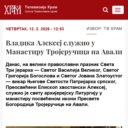
ИЗВОР: TВ ХРАМ
ЧЕТВРТАК, 12. 2. 2026 - 12:53
Владика Алексеј служио у
Mанастиру Тројеручица на Авали
Данас, на велики православни празник Света
Три јерарха — Светог Василија Великог, Светог
Григорија Богослова и Светог Јована Златоустог
— викар Његове Светости Патријарха српског,
Преосвећени Епископ хвостански Алексеј,
служио је свету архијерејску Литургију у
манастиру посвећеном икони Пресвете
Богородице Тројеручице на Авали.