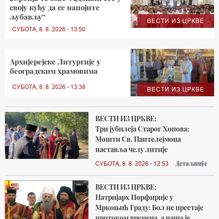
своју кућу да се напојите
љубављу“
ВЕСТИ ИЗ ЦРКВЕ
СУБОТА, 8. 8. 2026 - 13:50
Архијерејске Литургије у
београдским храмовима
СУБОТА, 8. 8. 2026 - 13:38
ВЕСТИ ИЗ ЦРКВЕ
ВЕСТИ ИЗ ЦРКВЕ:
Три јубилеја Старог Хопова:
Мошти Св. Пантелејмона
наставља челу литије
Детаљније
СУБОТА, 8. 8. 2026 - 12:53
ВЕСТИ ИЗ ЦРКВЕ:
Патријарх Порфирије у
Мркоњић Граду: Бол не престаје
протоком времена, а наша је