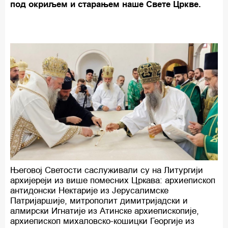
под окриљем и старањем наше Свете Цркве.
Његовој Светости саслуживали су на Литургији
архијереји из више помесних Цркава: архиепископ
антидонски Нектарије из Јерусалимске
Патријаршије, митрополит димитријадски и
алмирски Игнатије из Атинске архиепископије,
архиепископ михаловско-кошицки Георгије из