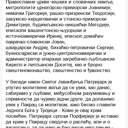
Православне цркве чешких и словачких земља,
митрополити црногорско-приморски Јоаникије,
немачки Григорије, рашко-призренски Теодосије,
захумско-херцеговачки и стонско-приморски
Димитрије, будимљанско-никшићки Методије,
епископи вашингтонско-њујоршки и
источноамерички Иринеј, епископ домаћин
пакрачко-славонски Јован,
швајцарски Андреј, бихаћко-петровачки Сергије,
буеносајрески и јужно-централноамерички и
администратор епархије загребачко-љубљанске
Кирило и липљански Доситеј, као и бројно
свештеномонаштво, свештенство и ђаконство.
У беседи након Светог Јеванђеља Патријарх је
упутио молитвене жеље да се увек, као данас,
сабирамо у љубави, међусобном разумевању и
спремности да чујемо једни друге, да долазимо
увек у Пакрац са молитвом, како бисмо славили
Једнога Бога у Тројици - Коме је овај храм
посвећен. Патријарх српски Порфирије је истакао
да храм у Пакрацу сведочи о распећу, али и о
васкрсењу, та да иако је био више него рањен -