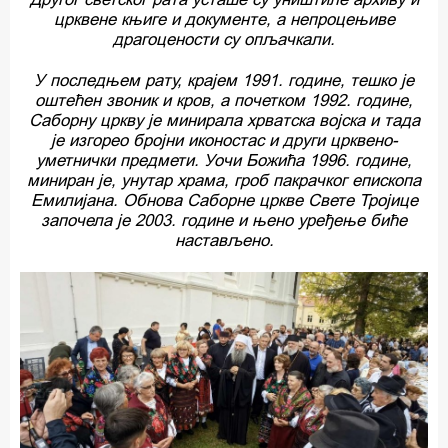
црквене књиге и документе, а непроцењиве
драгоцености су опљачкали.
У последњем рату, крајем 1991. године, тешко је
оштећен звоник и кров, а почетком 1992. године,
Саборну цркву је минирала хрватска војска и тада
је изгорео бројни иконостас и други црквено-
уметнички предмети. Уочи Божића 1996. године,
миниран је, унутар храма, гроб пакрачког епископа
Емилијана. Обнова Саборне цркве Свете Тројице
започела је 2003. године и њено уређење биће
настављено.