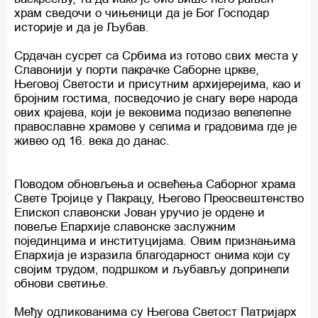
храм сведочи о чињеници да је Бог Господар
историје и да је Љубав.
Срдачан сусрет са Србима из готово свих места у
Славонији у порти пакрачке Саборне цркве,
Његовој Светости и присутним архијерејима, као и
бројним гостима, посведочио је снагу вере народа
ових крајева, који је вековима подизао велелепне
православне храмове у селима и градовима где је
живео од 16. века до данас.
Поводом обновљења и освећења Саборног храма
Свете Тројице у Пакрацу, Његово Преосвештенство
Епископ славонски Јован уручио је ордене и
повеље Епархије славонске заслужним
појединцима и институцијама. Овим признањима
Eпархија је изразила благодарност онима који су
својим трудом, подршком и љубављу допринели
обнови светиње.
Међу одликованима су Његова Светост Патријарх