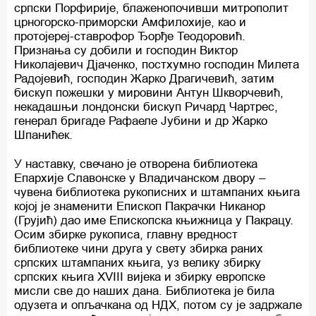
српски Порфирије, блаженопочивши митрополит
црногорско-приморски Амфилохије, као и
протојереј-ставрофор Ђорђе Теодоровић.
Признања су добили и господин Виктор
Николајевич Дјаченко, постхумно господин Милета
Радојевић, господин Жарко Драгичевић, затим
бискуп пожешки у мировини Антун Шкворчевић,
некадашњи лондонски бискуп Ричард Чартрес,
генерал бригаде Рафаеле Јубини и др Жарко
Шпанићек.
У наставку, свечано је отворена библиотека
Епархије Славонске у Владичанском двору –
чувена библиотека рукописних и штампаних књига
којој је знаменити Епископ Пакрачки Никанор
(Грујић) дао име Епископска књижница у Пакрацу.
Осим збирке рукописа, главну вредност
библиотеке чини друга у свету збирка раних
српских штампаних књига, уз велику збирку
српских књига XVIII вијека и збирку европске
мисли све до наших дана. Библиотека је била
одузета и опљачкана од НДХ, потом су је задржале