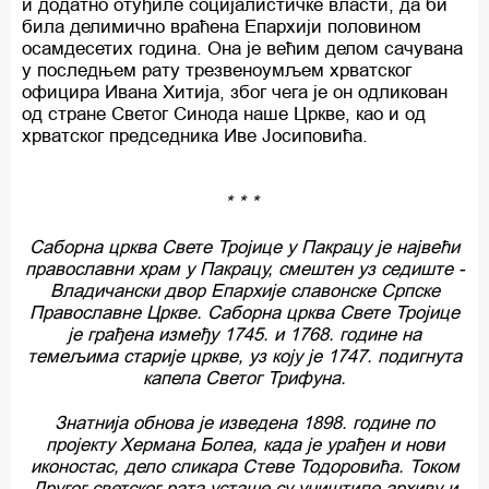
и додатно отуђиле социјалистичке власти, да би
била делимично враћена Епархији половином
осамдесетих година. Она је већим делом сачувана
у последњем рату трезвеноумљем хрватског
официра Ивана Хитија, због чега је он одликован
од стране Светог Синода наше Цркве, као и од
хрватског председника Иве Јосиповића.
* * *
Саборна црква Свете Тројице у Пакрацу је највећи
православни храм у Пакрацу, смештен уз седиште -
Владичански двор Епархије славонске Српске
Православне Цркве. Саборна црква Свете Тројице
је грађена између 1745. и 1768. године на
темељима старије цркве, уз коју је 1747. подигнута
капела Светог Трифуна.
Знатнија обнова је изведена 1898. године по
пројекту Хермана Болеа, када је урађен и нови
иконостас, дело сликара Стеве Тодоровића. Током
Другог светског рата усташе су уништиле архиву и