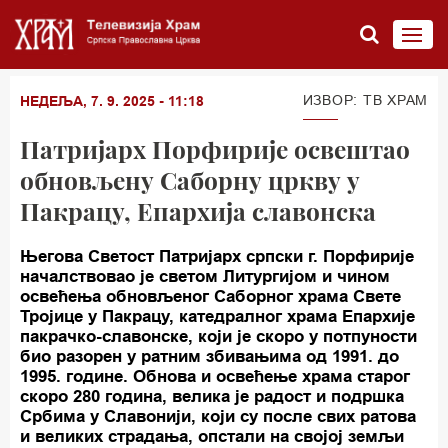
ИЗВОР: ТВ ХРАМ
НЕДЕЉА, 7. 9. 2025 - 11:18
Патријарх Порфирије освештао
обновљену Саборну цркву у
Пакрацу, Епархија славонска
Његова Светост Патријарх српски г. Порфирије
началствовао је светом Литургијом и чином
освећења обновљеног Саборног храма Свете
Тројице у Пакрацу, катедралног храма Епархије
пакрачко-славонске, који је скоро у потпуности
био разорен у ратним збивањима од 1991. до
1995. године. Обнова и освећење храма старог
скоро 280 година, велика је радост и подршка
Србима у Славонији, који су после свих ратова
и великих страдања, опстали на својој земљи