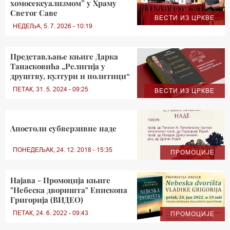
хомосексуализмом” у Храму
Светог Саве
ВЕСТИ ИЗ ЦРКВЕ
НЕДЕЉА, 5. 7. 2026 - 10:19
Представљање књиге Дарка
Танасковића „Религија у
друштву, култури и политици“
ПЕТАК, 31. 5. 2024 - 09:25
ВЕСТИ ИЗ ЦРКВЕ
Апостоли субверзивне наде
ПОНЕДЕЉАК, 24. 12. 2018 - 15:35
ПРОМОЦИЈЕ
Најава - Промоција књиге
"Небеска дворишта" Епископа
Григорија (ВИДЕО)
ПЕТАК, 24. 6. 2022 - 09:43
ПРОМОЦИЈЕ