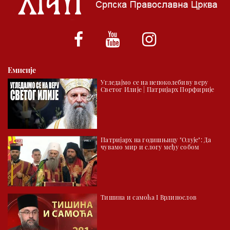
*најважније вести емитујемо на сваки пун сат
Емисије
Угледајмо се на непоколебиву веру
Светог Илије | Патријарх Порфирије
Патријарх на годишњицу "Олује": Да
чувамо мир и слогу међу собом
Тишина и самоћа I Врлинослов