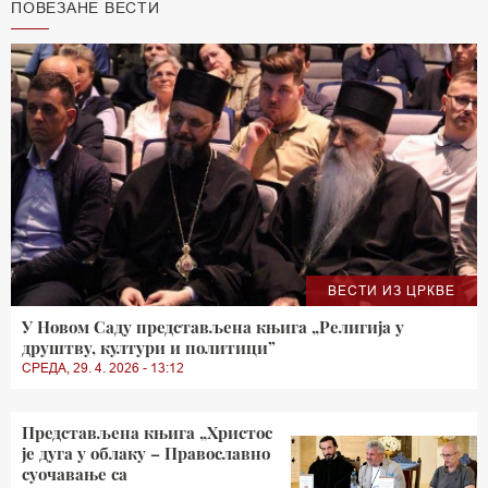
ПОВЕЗАНЕ ВЕСТИ
ВЕСТИ ИЗ ЦРКВЕ
У Новом Саду представљена књига „Религија у
друштву, култури и политици”
СРЕДА, 29. 4. 2026 - 13:12
Представљена књига „Христос
је дуга у облаку – Православно
суочавање са