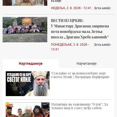
Илије
Детаљније
НЕДЕЉА, 2. 8. 2026 - 12:41
ВЕСТИ ИЗ ЦРКВЕ:
У Манастиру Драганац завршена
пета новобрдска мала Летња
школа „Драгана Хребељановић“
Детаљније
ПОНЕДЕЉАК, 3. 8. 2026 -
13:41
Најгледаније
Најчитаније
Угледајмо се на непоколебиву веру
Светог Илије | Патријарх Порфирије
Патријарх на годишњицу "Олује": Да
чувамо мир и слогу међу собом