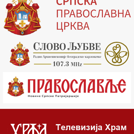
19.30 Вечерње молитве
20.00 Вести из Цркве
20.15 Реч архијереја
20.30 Млади у Цркви
21.03 Гугл пита
22.03 Црквена предавања и трибине
23.00 Питања и одговори
00.03 Гугл пита
01.03 Живе речи - подкаст
03.03 Јутарњи програм
05.00 Врлинослов – Света Гора
06.00 Гугл пита