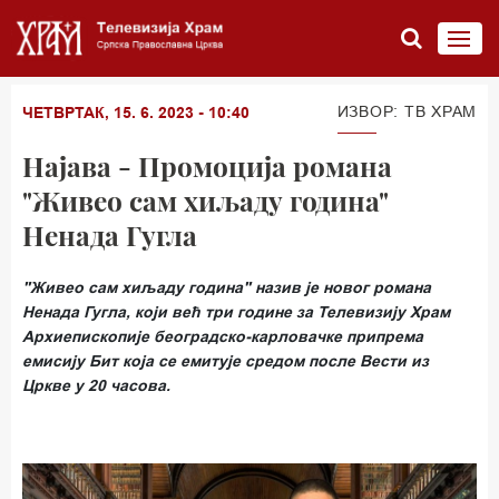
ИЗВОР: TВ ХРАМ
ЧЕТВРТАК, 15. 6. 2023 - 10:40
Најава - Промоција романа
"Живео сам хиљаду година"
Ненада Гугла
"Живео сам хиљаду година" назив је новог романа
Ненада Гугла, који већ три године за Телевизију Храм
Архиепископије београдско-карловачке припрема
емисију Бит која се емитује средом после Вести из
Цркве у 20 часова.