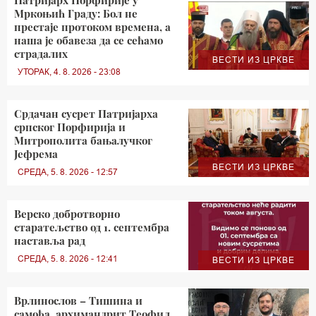
Мркоњић Граду: Бол не
престаје протоком времена, а
наша је обавеза да се сећамо
страдалих
ВЕСТИ ИЗ ЦРКВЕ
УТОРАК, 4. 8. 2026 - 23:08
Срдачан сусрет Патријарха
српског Порфирија и
Митрополита бањалучког
Јефрема
ВЕСТИ ИЗ ЦРКВЕ
СРЕДА, 5. 8. 2026 - 12:57
Верско добротворно
старатељство од 1. септембра
наставља рад
СРЕДА, 5. 8. 2026 - 12:41
ВЕСТИ ИЗ ЦРКВЕ
Врлинослов – Тишина и
самоћа, архимандрит Теофил,