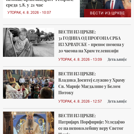
среда 5.8. у 21 час
УТОРАК, 4. 8. 2026 - 10:07
ВЕСТИ ИЗ ЦРКВЕ
ВЕСТИ ИЗ ЦРКВЕ:
31 ГОДИНА ОД ПРОГОНА СРБА
ИЗ ХРВАТСКЕ - пренос помена у
20 часова на Храм телевизији
Детаљније
УТОРАК, 4. 8. 2026 - 13:09
ВЕСТИ ИЗ ЦРКВЕ:
Владика Доситеј служио у Храму
Св. Марије Магдалине у Белом
Потоку
Детаљније
УТОРАК, 4. 8. 2026 - 12:57
ВЕСТИ ИЗ ЦРКВЕ:
Патријарх Порфирије: Угледајмо
се на непоколебиву веру Светог