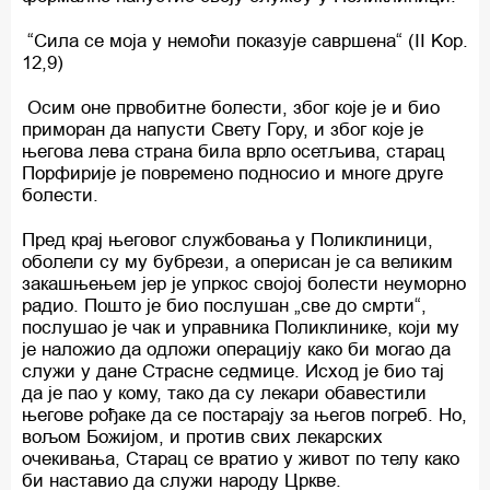
“Сила се моја у немоћи показује савршена“ (II Kop.
12,9)
Осим оне првобитне болести, због које је и био
приморан да напусти Свету Гору, и због које је
његова лева страна била врло осетљива, старац
Порфирије је повремено подносио и многе друге
болести.
Пред крај његовог службовања у Поликлиници,
оболели су му бубрези, а оперисан је са великим
закашњењем јер је упркос својој болести неуморно
радио. Пошто је био послушан „све до смрти“,
послушао је чак и управника Поликлинике, који му
је наложио да одложи операцију како би могао да
служи у дане Страсне седмице. Исход је био тај
да је пао у кому, тако да су лекари обавестили
његове рођаке да се постарају за његов погреб. Но,
вољом Божијом, и против свих лекарских
очекивања, Старац се вратио у живот по телу како
би наставио да служи народу Цркве.