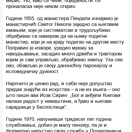
мирис. Но, како се чини, појединости тог
проналаска није ником открио.
Године 1955. од манастира Пендели изнајмио је
манастирчић Светог Николе заједно са његовим
имањем, које је систематски и трудољубиво
обрађивао са намером да на њему подигне
манастир, који је на крају подигао на другом месту.
Поправио је изворе, уредио мрежу за
наводњавање, засадио много дрвећа и трактором
којим је сам управљао, обрађивао земљу. Уза све
ово, обављао је своју даноноћну парохијску и
исповедничку дужност.
Нарочито је ценио рад, и себи није допуштао
предах знајући из искуства – а не из књига – оно
што пише ава Исак Сирин: „Бог и анђели Његови
налазе радост у немаштини, а ђаво и његови
сарадници у беспослици“.
Године 1970, напунивши тридесет пет година
службовања, добио је малу пензију, па је и
формално напустио своју службу у Поликлиници.