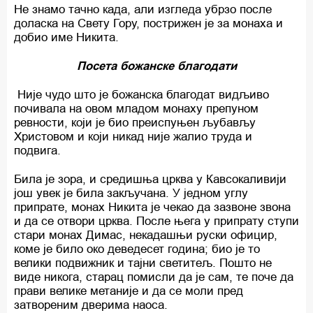
Не знамо тачно када, али изгледа убрзо после
доласка на Свету Гору, пострижен је за монаха и
добио име Никита.
Посета божанске благодати
Није чудо што је божанска благодат видљиво
почивала на овом младом монаху препуном
ревности, који је био преиспуњен љубављу
Христовом и који никад није жалио труда и
подвига.
Била је зора, и средишња црква у Кавсокаливији
још увек је била закључана. У једном углу
припрате, монах Никита је чекао да зазвоне звона
и да се отвори црква. После њега у припрату ступи
стари монах Димас, некадашњи руски официр,
коме је било око деведесет година; био је то
велики подвижник и тајни светитељ. Пошто не
виде никога, старац помисли да је сам, те поче да
прави велике метаније и да се моли пред
затвореним дверима наоса.