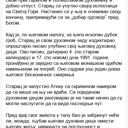
свом престарелом и болешљивом духовнику и
добио отпуст, Старац се упутио својој испосници
на Светој Гори. Настанио се у њој и очекивао своју
кончину, припремајући се за „добар одговор“ пред
Богом.
Кад је, по његовом налогу, за њега ископан дубок
гроб, Старац је свом духовном чеду издиктирао
опроштајно писмо упућено свој његовој духовној
деци. Ово писмо, датирано 4. (по старом
календару) и 17. (по новом) јуна 1991. године,
пронађено је заједно са његовом монашком одећом
намењеном за погреб. Оно садржи још један доказ
његовог бесконачног смирења.
Старац је напустио Атику са скривеном намером
да се више на њу не враћа. Са поједином
духовном децом разговарао је на такав начин да су
могли наслутити да га виде последњи пут.
Пред крај свог живота у телу био је забринут неће
ли, можда, љубав његове духовне деце омести
његову жељу, навикнуту на послушност и