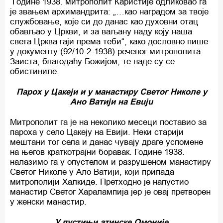
Године 1938. митрополит Каристије одликовао га
је звањем архимандрита: „…као наградом за твоје
службовање, које си до данас као духовни отац
обављао у Цркви, и за ваљану наду коју наша
света Црква гаји према теби“, како дословно пише
у документу (92/10-2-1938) реченог митрополита.
Заиста, благодаћу Божијом, те наде су се
обистиниле.
Парох у Цакеји и у манастиру Светог Николе у
Ано Ватији на Eвuju
Митрополит га је на неколико месеци поставио за
пароха у село Цакеју на Евији. Неки старији
мештани тог села и данас чувају драге успомене
на његов краткотрајни боравак. Године 1938.
налазимо га у опустелом и разрушеном манастиру
Светог Николе у Ало Ватији, који припада
митрополији Халкиде. Претходно је напустио
манастир Светог Харалампија јер је овај претворен
у женски манастир.
У пустињи атинске Омоније