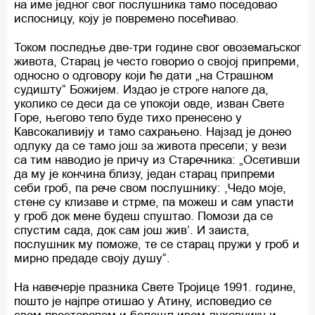
на име једног свог послушника тамо поседовао
испосницу, коју је повремено посећивао.
Током последње две-три године свог овоземаљског
живота, Старац је често говорио о својој припреми,
односно о одговору који ће дати „на Страшном
судишту“ Божијем. Издао је строге налоге да,
уколико се деси да се упокоји овде, изван Свете
Горе, његово тело буде тихо пренесено у
Кавсокаливију и тамо сахрањено. Најзад је донео
одлуку да се тамо још за живота пресели; у вези
са тим наводио је причу из Старечника: „Осетивши
да му је кончина близу, један старац припреми
себи гроб, па рече свом послушнику: ,Чедо моје,
стене су клизаве и стрме, па можеш и сам упасти
у гроб док мене будеш спуштао. Помози да се
спустим сада, док сам још жив’. И заиста,
послушник му поможе, те се старац пружи у гроб и
мирно предаде своју душу“.
На навечерје празника Свете Тројице 1991. године,
пошто је најпре отишао у Атину, исповедио се