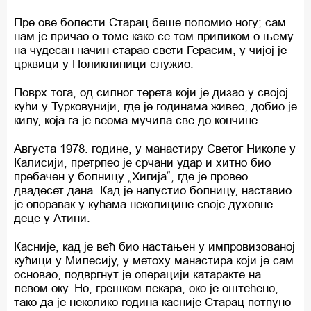
Пре ове болести Старац беше поломио ногу; сам
нам је причао о томе како се том приликом о њему
на чудесан начин старао свети Герасим, у чијој је
црквици у Поликлиници служио.
Поврх тога, од силног терета који је дизао у својој
кући у Турковунији, где је годинама живео, добио је
килу, која га је веома мучила све до кончине.
Августа 1978. године, у манастиру Светог Николе у
Калисији, претрпео је срчани удар и хитно био
пребачен у болницу „Хигија“, где је провео
двадесет дана. Кад је напустио болницу, наставио
је опоравак у кућама неколицине своје духовне
деце у Атини.
Касније, кад је већ био настањен у импровизованој
кућици у Милесију, у метоху манастира који је сам
основао, подвргнут је операцији катаракте на
левом оку. Но, грешком лекара, око је оштећено,
тако да је неколико година касније Старац потпуно