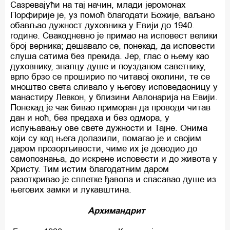
Сазревајући на тај начин, млади јеромонах
Порфирије је, уз помоћ благодати Божије, ваљано
обављао дужност духовника у Евији до 1940.
године. Свакодневно је примао на исповест велики
број верника; дешавало се, понекад, да исповести
слуша сатима без прекида. Јер, глас о њему као
духовнику, зналцу душе и поузданом саветнику,
врло брзо се проширио по читавој околини, те се
мноштво света сливало у његову исповедаоницу у
манастиру Левкон, у близини Авлонарија на Евији.
Понекад је чак бивао приморан да проводи читав
дан и ноћ, без предаха и без одмора, у
испуњавању ове свете дужности и Тајне. Онима
који су код њега долазили, помагао је и својим
даром прозорљивости, чиме их је доводио до
самопознања, до искрене исповести и до живота у
Христу. Тим истим благодатним даром
разоткривао је сплетке ђавола и спасавао душе из
његових замки и лукавштина.
Архимандрит