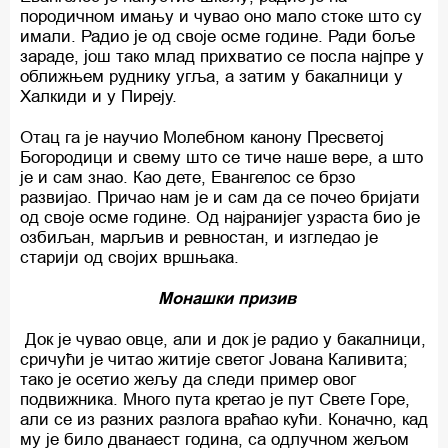
породичном имању и чувао оно мало стоке што су
имали. Радио је од своје осме године. Ради боље
зараде, још тако млад прихватио се посла најпре у
оближњем руднику угља, а затим у бакалници у
Халкиди и у Пиреју.
Отац га је научио Молебном канону Пресветој
Богородици и свему што се тиче наше вере, а што
је и сам знао. Као дете, Евангелос се брзо
развијао. Причао нам је и сам да се почео бријати
од своје осме године. Од најранијег узраста био је
озбиљан, марљив и ревностан, и изгледао је
старији од својих вршњака.
Монашки призив
Док је чувао овце, али и док је радио у бакалници,
сричући је читао житије светог Јована Каливита;
тако је осетио жељу да следи пример овог
подвижника. Много пута кретао је пут Свете Горе,
али се из разних разлога враћао кући. Коначно, кад
му је било дванаест година, са одлучном жељом