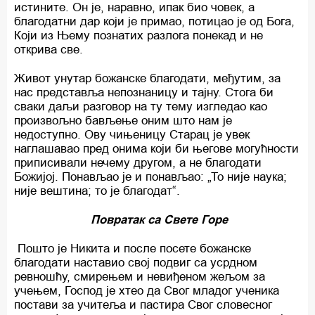
истините. Он је, наравно, ипак био човек, а
благодатни дар који је примао, потицао је од Бога,
Који из Њему познатих разлога понекад и не
открива све.
Живот унутар божанске благодати, међутим, за
нас представља непознаницу и тајну. Стога би
сваки даљи разговор на ту тему изгледао као
произвољно бављење оним што нам је
недоступно. Ову чињеницу Старац је увек
наглашавао пред онима који би његове могућности
приписивали нечему другом, а не благодати
Божијој. Понављао је и понављао: „То није наука;
није вештина; то је благодат“.
Повратак са Свете Горе
Пошто је Никита и после посете божанске
благодати наставио свој подвиг са усрдном
ревношћу, смирењем и невиђеном жељом за
учењем, Господ је хтео да Свог младог ученика
постави за учитеља и пастира Свог словесног