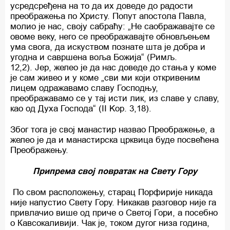
усредсређена на то да их доведе до радости
преображења по Христу. Попут апостола Павла,
молио је нас, своју сабраћу: „Не саображавајте се
овоме веку, него се преображавајте обновљењем
ума свога, да искуством познате шта је добра и
угодна и савршена воља Божија“ (Римљ.
12,2). Јер, желео је да нас доведе до стања у коме
је сам живео и у коме „сви ми који откривеним
лицем одражавамо славу Господњу,
преображавамо се у тај исти лик, из славе у славу,
као од Духа Господа“ (II Kop. 3,18).
Због тога је свој манастир назвао Преображење, а
желео је да и манастирска црквица буде посвећена
Преображењу.
Припрема свој повратак на Свету Гору
По свом расположењу, старац Порфирије никада
није напустио Свету Гору. Никакав разговор није га
привлачио више од приче о Светој Гори, а посебно
о Кавсокаливији. Чак је, током дугог низа година,