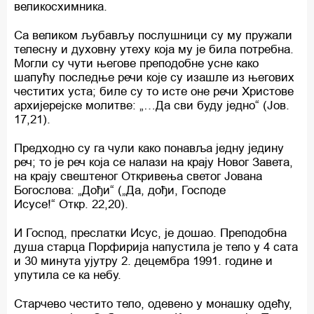
великосхимника.
Са великом љубављу послушници су му пружали
телесну и духовну утеху која му је била потребна.
Могли су чути његове преподобне усне како
шапућу последње речи које су изашле из његових
честитих уста; биле су то исте оне речи Христове
архијерејске молитве: „…Да сви буду једно“ (Јов.
17,21).
Предходно су га чули како понавља једну једину
реч; то је реч која се налази на крају Новог Завета,
на крају свештеног Откривења светог Јована
Богослова: „Дођи“ („Да, дођи, Господе
Исусе!“ Откр. 22,20).
И Господ, преслатки Исус, је дошао. Преподобна
душа старца Порфирија напустила је тело у 4 сата
и 30 минута ујутру 2. децембра 1991. године и
упутила се ка небу.
Старчево честито тело, одевено у монашку одећу,