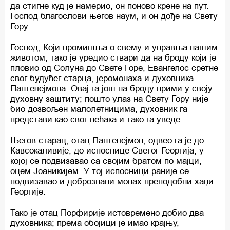
да стигне куд је намерио, он поново крене на пут.
Господ благослови његов наум, и он дође на Свету
Гору.
Господ, Који промишља о свему и управља нашим
животом, тако је уредио ствари да на броду који је
пловио од Солуна до Свете Горе, Евангелос сретне
свог будућег старца, јеромонаха и духовника
Пантелејмона. Овај га још на броду прими у своју
духовну заштиту; пошто улаз на Свету Гору није
био дозвољен малолетницима, духовник га
представи као свог нећака и тако га уведе.
Његов старац, отац Пантелејмон, одвео га је до
Кавсокаливије, до испоснице Светог Георгија, у
којој се подвизавао са својим братом по мајци,
оцем Јоаникијем. У тој испосници раније се
подвизавао и добрознани монах преподобни хаџи-
Георгије.
Тако је отац Порфирије истовремено добио два
духовника; према обојици је имао крајњу,