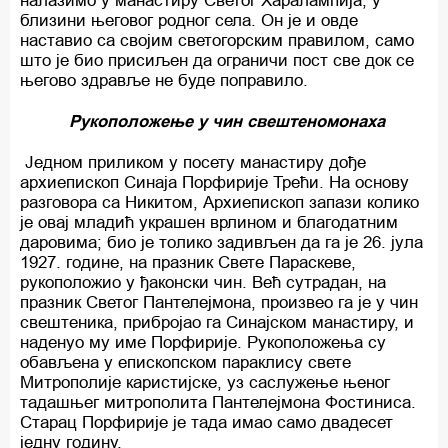
налазимо у манастиру Светог Харалампија, у
близини његовог родног села. Он је и овде
наставио са својим светогорским правилом, само
што је био присиљен да ограничи пост све док се
његово здравље не буде поправило.
Рукоположење у чин свештеномонаха
Једном приликом у посету манастиру дође
архиепископ Синаја Порфирије Трећи. На основу
разговора са Никитом, Архиепископ запази колико
је овај младић украшен врлином и благодатним
даровима; био је толико задивљен да га је 26. јула
1927. године, на празник Свете Параскеве,
рукоположио у ђаконски чин. Већ сутрадан, на
празник Светог Пантелејмона, произвео га је у чин
свештеника, прибројао га Синајском манастиру, и
наденуо му име Порфирије. Рукоположења су
обављена у епископском параклису свете
Митрополије каристијске, уз саслужење њеног
тадашњег митрополита Пантелејмона Фостиниса.
Старац Порфирије је тада имао само двадесет
једну годину.