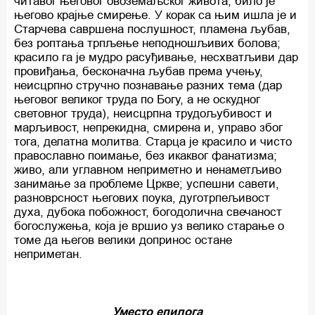
читавог његовог овоземаљског живота, било је
његово крајње смирење. У корак са њим ишла је и
Старчева савршена послушност, пламена љубав,
без роптања трпљење неподношљивих болова;
красило га је мудро расуђивање, несхватљиви дар
провиђања, бесконачна љубав према учењу,
неисцрпно стручно познавање разних тема (дар
његовог великог труда по Богу, а не оскудног
световног труда), неисцрпна трудољубивост и
марљивост, непрекидна, смирена и, управо због
тога, делатна молитва. Старца је красило и чисто
православно поимање, без икаквог фанатизма;
живо, али углавном неприметно и ненаметљиво
занимање за проблеме Цркве; успешни савети,
разноврсност његових поука, дуготрпељивост
духа, дубока побожност, богодолична свечаност
богослужења, која је вршио уз велико старање о
томе да његов велики допринос остане
неприметан.
Уместо епилога