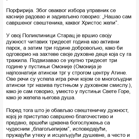
Порфирија. Због оваквог избора управник се
касније радовао и задивљено говорио: „Нашао сам
савршеног свештеника, каквог Христос жели“.
У овој Поликлиници Старац је вршио своју
дужност читавих тридесет година као активни
парох, а затим три године добровољно, како би
одговорио на захтеве своје духовне деце која су га
тражила. Подвизавао се укупно тридесет три
године у пустињи Омоније (Омонија је
најпознатији атински трг у строгом центру Атине.
Ове речи су успела игра речи којом се многољудни
атински трг назива пустнњом у духовном смислу.),
како је сам говорио, уместо у пустињи Свете Горе,
како је желела његова душа.
Поред тога што је обављао свештеничку дужност,
којој је приступао савршено благочестиво и
предано, вршећи црквена богослужења са
чудесним „благољепијем“, исповедајући,
пружајући утеху и исцељујући душевне, а често и