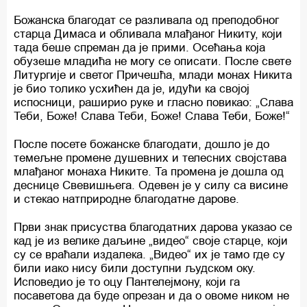
Божанска благодат се разливала од преподобног
старца Димаса и обливала млађаног Никиту, који
тада беше спреман да је прими. Осећања која
обузеше младића не могу се описати. После свете
Литургије и светог Причешћа, млади монах Никита
је био толико усхићен да је, идући ка својој
испосници, раширио руке и гласно повикао: „Слава
Теби, Боже! Слава Теби, Боже! Слава Теби, Боже!“
После посете божанске благодати, дошло је до
темељне промене душевних и телесних својстава
млађаног монаха Никите. Та промена је дошла од
деснице Свевишњега. Одевен је у силу са висине
и стекао натприродне благодатне дарове.
Први знак присуства благодатних дарова указао се
кад је из велике даљине „видео“ своје старце, који
су се враћали издалека. „Видео“ их је тамо где су
били иако нису били доступни људском оку.
Исповедио је то оцу Пантелејмону, који га
посаветова да буде опрезан и да о овоме ником не