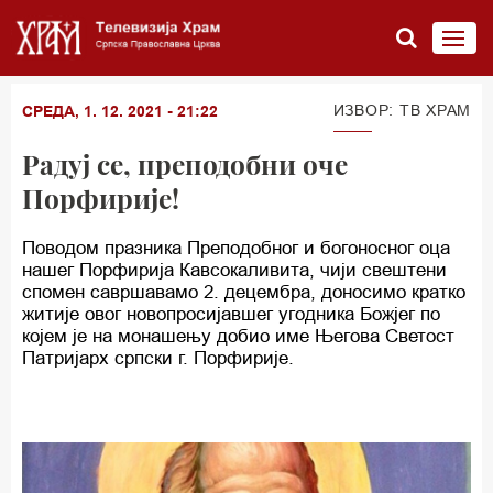
ИЗВОР: ТВ ХРАМ
СРЕДА, 1. 12. 2021 - 21:22
Радуј се, преподобни оче
Порфирије!
Поводом празника Преподобног и богоносног оца
нашег Порфирија Кавсокаливита, чији свештени
спомен савршавамо 2. децембра, доносимо кратко
житије овог новопросијавшег угодника Божјег по
којем је на монашењу добио име Његова Светост
Патријарх српски г. Порфирије.