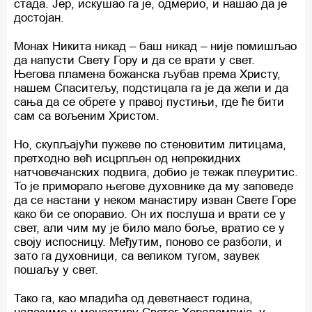
стада. Јер, искушао га је, одмерио, и нашао да је
достојан.
Монах Никита никад – баш никад – није помишљао
да напусти Свету Гору и да се врати у свет.
Његова пламена божанска љубав према Христу,
нашем Спаситељу, подстицала га је да жели и да
сања да се обрете у правој пустињи, где ће бити
сам са вољеним Христом.
Но, скупљајући пужеве по стеновитим литицама,
претходно већ исцрпљен од непрекидних
натчовечанских подвига, добио је тежак плеуритис.
То је приморало његове духовнике да му заповеде
да се настани у неком манастиру изван Свете Горе
како би се опоравио. Он их послуша и врати се у
свет, али чим му је било мало боље, вратио се у
своју испосницу. Међутим, поново се разболи, и
зато га духовници, са великом тугом, заувек
пошаљу у свет.
Тако га, као младића од деветнаест година,