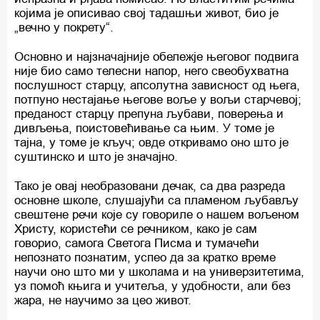
којима је описивао свој тадашњи живот, био је
„вечно у покрету“.
Основно и најзначајније обележје његовог подвига
није био само телесни напор, него свеобухватна
послушност старцу, апсолутна зависност од њега,
потпуно нестајање његове воље у вољи старчевој;
преданост старцу препуна љубави, поверења и
дивљења, поистовећивање са њим. У томе је
тајна, у томе је кључ; овде откривамо оно што је
суштинско и што је значајно.
Тако је овај необразовани дечак, са два разреда
основне школе, слушајући са пламеном љубављу
свештене речи које су говориле о нашем вољеном
Христу, користећи се речником, како је сам
говорио, самога Светога Писма и тумачећи
непознато познатим, успео да за кратко време
научи оно што ми у школама и на универзитетима,
уз помоћ књига и учитеља, у удобности, али без
жара, не научимо за цео живот.