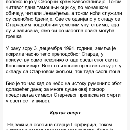
положено је у Саборни храм Кавсокаливије. Током
читавог дана тамошњи оци су, по монашком
обичају, читали Јеванђеља, а током ноћи служили
су свеноћно бденије. Све се одвијало у складу са
Старчевим подробним усменим упутствима, која
су и записана, како би се избегла свака могућа
грешка.
У рану зору 3. децембра 1991. године, земља је
покрила часно тело преподобног Старца, у
присуству само неколико отаца свештеног скита
Кавсокаливије. Вест о његовом престављењу је, у
складу са Старчевом жељом, тек тада саопштена.
Био је то час кад се небо на истоку руменило због
долазећег дана; за многе душе овај призор
представља символ Старчевог преласка из смрти
у светлост и живот.
Кратак осврт
Најважнија особина старца Порфирија, током