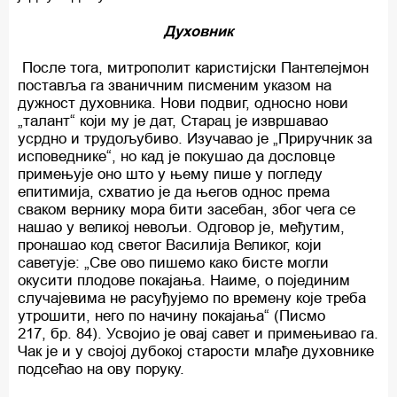
Духовник
После тога, митрополит каристијски Пантелејмон
поставља га званичним писменим указом на
дужност духовника. Нови подвиг, односно нови
„талант“ који му је дат, Старац је извршавао
усрдно и трудољубиво. Изучавао је „Приручник за
исповеднике“, но кад је покушао да дословце
примењује оно што у њему пише у погледу
епитимија, схватио је да његов однос према
сваком вернику мора бити засебан, због чега се
нашао у великој невољи. Одговор је, међутим,
пронашао код светог Василија Великог, који
саветује: „Све ово пишемо како бисте могли
окусити плодове покајања. Наиме, о појединим
случајевима не расуђујемо по времену које треба
утрошити, него по начину покајања“ (Писмо
217, бр. 84). Усвојио је овај савет и примењивао га.
Чак је и у својој дубокој старости млађе духовнике
подсећао на ову поруку.