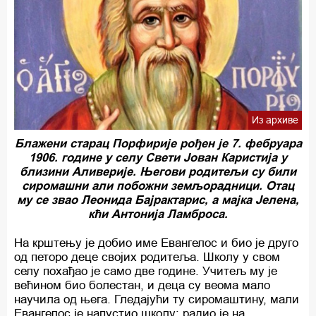
Из архиве
Блажени старац Порфирије рођен је 7. фебруара
1906. године у селу Свети Јован Каристија у
близини Аливерије. Његови родитељи су били
сиромашни али побожни земљорадници. Отац
му се звао Леонида Бајрактарис, а мајка Јелена,
кћи Антонија Ламброса.
На крштењу је добио име Евангелос и био је друго
од петоро деце својих родитеља. Школу у свом
селу похађао је само две године. Учитељ му је
већином био болестан, и деца су веома мало
научила од њега. Гледајући ту сиромаштину, мали
Евангелос је напустио школу; радио је на