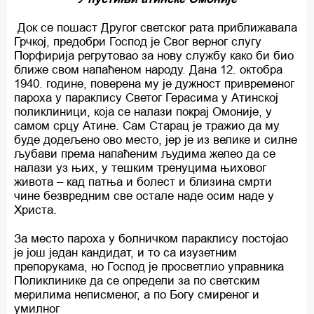
Док се пошаст Другог светског рата приближавала
Грчкој, предобри Господ је Свог верног слугу
Порфирија регрутовао за нову службу како би био
ближе свом напаћеном народу. Дана 12. октобра
1940. године, поверена му је дужност привременог
пароха у параклису Светог Герасима у Атинској
поликлиници, која се налази покрај Омоније, у
самом срцу Атине. Сам Старац је тражио да му
буде додељено ово место, јер је из велике и силне
љубави према напаћеним људима желео да се
налази уз њих, у тешким тренуцима њиховог
живота – кад патња и болест и близина смрти
чине безвредним све остале наде осим наде у
Христа.
За место пароха у болничком параклису постојао
је још један кандидат, и то са изузетним
препорукама, но Господ је просветлио управника
Поликлинике да се определи за по светским
мерилима неписменог, а по Богу смиреног и
умилног