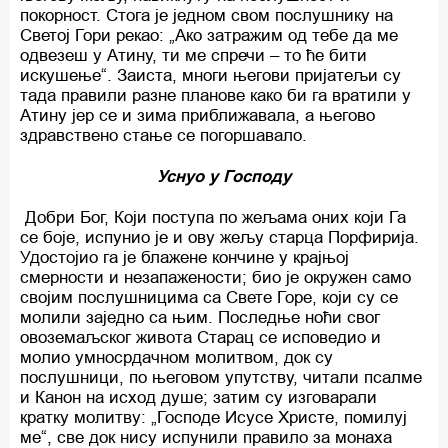
покорност. Стога је једном свом послушнику на
Светој Гори рекао: „Ако затражим од тебе да ме
одвезеш у Атину, ти ме спречи – то ће бити
искушење“. Заиста, многи његови пријатељи су
тада правили разне планове како би га вратили у
Атину јер се и зима приближавала, а његово
здравствено стање се погоршавало.
Уснуо у Господу
Добри Бог, Који поступа по жељама оних који Га
се боје, испунио је и ову жељу старца Порфирија.
Удостојио га је блажене кончине у крајњој
смерности и незапажености; био је окружен само
својим послушницима са Свете Горе, који су се
молили заједно са њим. Последње ноћи свог
овоземаљског живота Старац се исповедио и
молио умносрдачном молитвом, док су
послушници, по његовом упутству, читали псалме
и Канон на исход душе; затим су изговарали
кратку молитву: „Господе Исусе Христе, помилуј
ме“, све док нису испунили правило за монаха