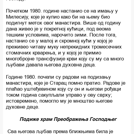
Почетком 1980. године настанио се на имању у
Милесију, које је купио како би на њему био
подигнут метох овог манастира. Више од годину
дана живео је у покретној кућици, под веома
тешким условима, нарочито зими. После тога,
настанио се у малој и скромној кући у којој је
преживео читаву муку непрекидних тромесечних
стомачних крварења, и у којој је примио
многобројне трансфузије крви коју су му са много
љубави давала његова духовна деца.
Године 1980. почели су радови на подизању
манастира, које је Старац помно пратио. Радове је
плаћао уштеђевином коју су он и његови рођаци
током година сакупљали управо у ову сврху;
истовремено, помогло му је мноштво његове
духовне деце.
Подиже храм Преображења Господњег
Сва његова љубав према ближњима била је