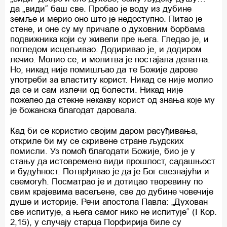
да „види“ баш све. Пробао је воду из дубине
земље и мерио оно што је недоступно. Питао је
стене, и оне су му причале о духовним борбама
подвижника који су живели пре њега. Гледао је, и
погледом исцељивао. Додиривао је, и додиром
лечио. Молио се, и молитва је постајала делатна.
Но, никад није помишљао да те Божије дарове
употреби за властиту корист. Никад се није молио
да се и сам излечи од болести. Никад није
пожелео да стекне некакву корист од знања које му
је божанска благодат даровала.
Кад би се користио својим даром расуђивања,
откриле би му се скривене стране људских
помисли. Уз помоћ благодати Божије, био је у
стању да истовремено види прошлост, садашњост
и будућност. Потврђивао је да је Бог свезнајући и
свемогућ. Посматрао је и дотицао творевину по
свим крајевима васељене, све до дубине човечије
душе и историје. Речи апостола Павла: „Духован
све испитује, а њега самог нико не испитује“ (I Кор.
2,15), у случају старца Порфирија биле су