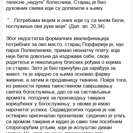
телесне „недуге“ болесника, Старац је био
духовник свима који су долазили к њему.
“…Потребама мојим и оних који су са мном били,
послужише oвe руке моје“ (Дел. ап. 20,34)
Због недостатка формалних квалификација
потребних за ово место, старац Порфирије је, као
парох Поликлинике, примао незнатну плату, која
није била довољна да издржава себе, своје
родитеље и неколицину блиских рођака о којима
се старао. Зато је био принуђен да зарађује за
живот, те је заједно са њима основао фарму
живине, а затим и продавницу тканина. Поврх тога,
из ревности према таинственом савршавању
светих богослужења, дао се на састављање
аромата. погодних за производњу тамјана
коришћеног у богослужењу; у овоме је имао
нарочитог успеха. Седамдесетих година је чак
остварио оригиналан проналазак: сјединио је угаљ
са аромом тамјана и кадио је само тим посебним
спорогорућим угљем, који је испуштао диван