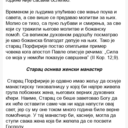
године није сасвим ослепео.
Временом је људима упућивао све мање поука и
савета, а све више се предавао молитви за њих.
Молио се тихо, са пуно љубави и смирења, за све
који су тражили његове молитве и божанску
помоћ. Са великом духовном радошћу посматрао
је како божанска благодат делује на њих. Тако је
старац Порфирије постао опипљиви пример
човека кога апостол Павле описује речима: „Сила
се моја у немоћи показује савршена“ (II Кор. 12,9).
Старац оснива женски манастир
Старац Порфирије је одавно имао жељу да оснује
манастирску тиховалницу у којој би најпре живела
група побожних жена, његових верних духовних
кћери. Наиме, Старац се беше заветовао Богу да
их неће оставити саме чак ни када напусти овај
свет, јер су му оне током много година биле верне
помоћнице. У тај манастир би, касније, могла да
ступи свака жена која би желела да се посвети
Господу.