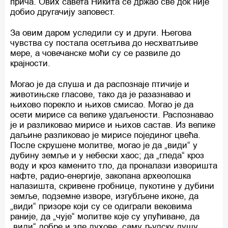
прича. Ових савета Никита се држао све док није
добио другачију заповест.
За овим даром уследили су и други. Његова
чувства су постала осетљива до несхватљиве
мере, а човечанске моћи су се развиле до
крајности.
Могао је да слуша и да распознаје птичије и
животињске гласове, тако да је разазнавао и
њихово порекло и њихов смисао. Могао је да
осети мирисе са велике удаљености. Распознавао
је и разликовао мирисе и њихов састав. Из велике
даљине разликовао је мирисе појединог цвећа.
После скрушене молитве, могао је да „види“ у
дубину земље и у небески хаос; да „гледа“ кроз
воду и кроз каменито тло, да проналази изворишта
нафте, радио-енергије, закопана археолошка
налазишта, скривене гробнице, пукотине у дубини
земље, подземне изворе, изгубљене иконе, да
„види“ призоре који су се одиграли вековима
раније, да „чује“ молитве које су упућиване, да
„види“ добре и зле духове, саму људску душу…