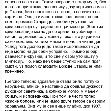
ослепео на то око. Током операције лекар му је, без
његовог пристанка, дао велику дозу кортизона иако
је Старац био осетљив на лекове, а нарочито на
кортизон. Ово је имало тешке последице: после
неког времена Старац је задобио унутрашња
крварења која су трајала око три месеца. Због тих
крварења није могао да се храни на уобичајен
начин; одржавао се у животу тако што је узимао
само неколико кашика млека и воде за читав дан.
Услед тога доспео је до такве исцрпљености да
није могао ни да седи усправно. Примио је бар
дванаест инфузија, и то све у свом уточишту у
Милесију. Но, иако већ беше ступио на сам праг
смрти, уз помоћ благодати Божије Старац је ипак
преживео.
Његово телесно здравље је отада било потпуно
нарушено, али он је наставио да обавља дужност
духовног саветника, а колико је могао, у мањем
обиму, и исповедника. При том је често трпео
ужасне болове, или је имао друге тегобе са својим
здрављем. Вид му је све више слабио, док 1987.