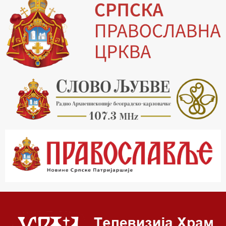
16.03 Српски јерарси
16.30 Хроника Архиепископије
17.03 Фолклор магазин
17.30 Тврђаве Дунава
18.03 Кроз историју Београда
18.30 Врлинослов
19.40 Вечерње молитве
20.00 Вести из Цркве
20.15 Реч Архијереја
20.30 Час историје
22.03 Врлинослов – Света Гора
23.00 Палета културног наслеђа