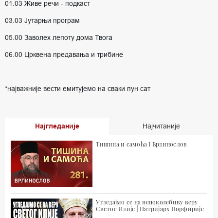
01.03 Живе речи - подкаст
03.03 Јутарњи програм
05.00 Заволех лепоту дома Твога
06.00 Црквена предавања и трибине
*најважније вести емитујемо на сваки пун сат
Најгледаније
Најчитаније
Тишина и самоћа I Врлинослов
Угледајмо се на непоколебиву веру
Светог Илије | Патријарх Порфирије