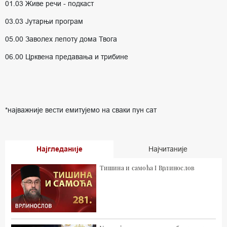
01.03 Живе речи - подкаст
03.03 Јутарњи програм
05.00 Заволех лепоту дома Твога
06.00 Црквена предавања и трибине
*најважније вести емитујемо на сваки пун сат
Најгледаније
Најчитаније
Тишина и самоћа I Врлинослов