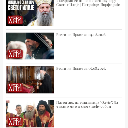
Угледајмо се на непоколебиву веру
Светог Илије | Патријарх Порфирије
Вести из Цркве за 04.08.2026.
Вести из Цркве за 05.08.2026.
Патријарх на годишњицу "Олује": Да
чувамо мир и слогу међу собом