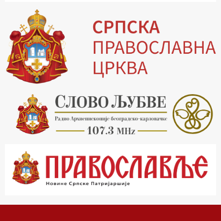
15.30 Млади у Цркви
16.03 Српски јерарси
16.30 Хроника Архиепископије
17.03 Фолклор магазин
17.30 Тврђаве Дунава
18.03 Кроз историју Београда
18.30 Врлинослов
19.40 Вечерње молитве
20.00 Вести из Цркве
20.15 Реч Архијереја
20.30 Час историје
22.03 Врлинослов – Света Гора