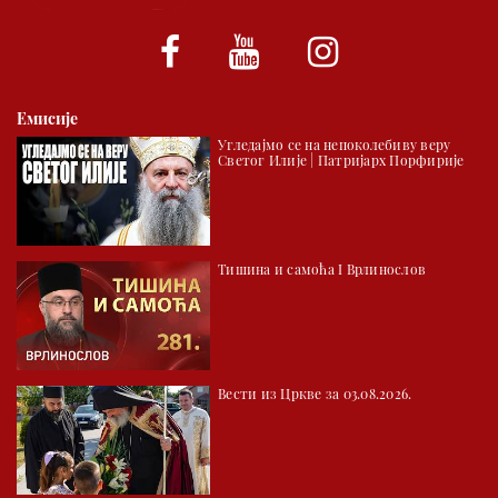
*најважније вести емитујемо на сваки пун сат
Емисије
Угледајмо се на непоколебиву веру
Светог Илије | Патријарх Порфирије
Тишина и самоћа I Врлинослов
Вести из Цркве за 03.08.2026.