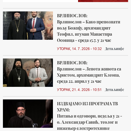
ВРЛИНОСЛОВ:
Врлинослов – Како препознати
вољу Божију, архимандрит
Теофил, игуман Манастира
Осовица - среда 15.7. у 21 час
Детаљније
УТОРАК, 14. 7. 2026 - 10:32
ВРЛИНОСЛОВ:
Врлинослов – Лепота живота са
Христом, архимандрит Клеопа,
среда 22. април у 21 час
Детаљније
УТОРАК, 21. 4. 2026 - 10:51
ИЗДВАЈАМО ИЗ ПРОГРАМА ТВ
ХРАМ:
Питања и одговори, недеља у 21 -
о. Александар Савић, теолог и
инжењер електротехнике