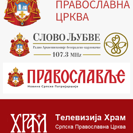
20.00 Вести из Цркве
20.15 Реч архијереја
20.30 Млади у Цркви
21.03 Гугл пита
22.03 Црквена предавања и трибине
23.00 Питања и одговори
00.03 Гугл пита
01.03 Живе речи - подкаст
03.03 Јутарњи програм
05.00 Врлинослов – Света Гора
06.00 Гугл пита