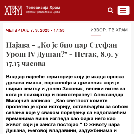
ИЗВОР: ТВ ХРАМ
ЧЕТВРТАК, 7. 9. 2023 - 17:53
Најава - „Ко је био цар Стефан
Урош IV Душан?" - Петак, 8.9. у
17.15 часова
Владар највеће територије коју је икада српска
држава имала, војсковођа и државник који је
ширио земљу и донео Законик, велики витез за
кога је психијатар и психотерапеут Александар
Мисојчић записао: „Као светлост комете
пролетео је кроз историју, остављајући за собом
сећање које у сваком поређењу са надолазећим
временима више изгледа као бајка него као
живот који је заиста постојао." О животу цара
Душана, његовој владавини, задужбинама и