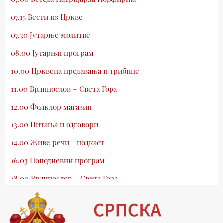
07.15 Вести из Цркве
07.30 Јутарње молитве
08.00 Јутарњи програм
10.00 Црквена предавања и трибине
11.00 Врлинослов – Света Гора
12.00 Фолклор магазин
13.00 Питања и одговори
14.00 Живе речи - подкаст
16.03 Поподневни програм
18.00 Врлинослов – Света Гора
19.03 Атлас памћења
19.30 Вечерње молитве