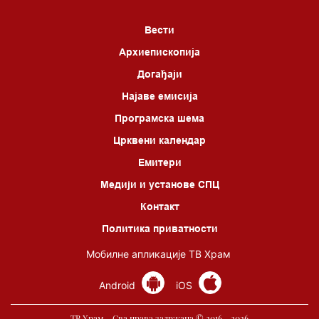
Вести
Архиепископија
Догађаји
Најаве емисија
Програмска шема
Црквени календар
Емитери
Медији и установе СПЦ
Контакт
Политика приватности
Мобилне апликације ТВ Храм
Android
iOS
ТВ Храм - Сва права задржана © 2016 - 2026