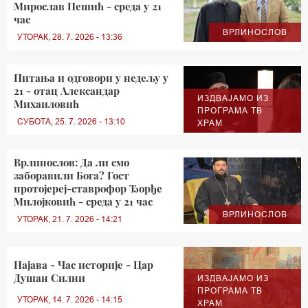
Мирослав Пешић - среда у 21
час
ВРЛИНОСЛОВ
УТОРАК, 28. 7. 2026 - 13:36
Питања и одговори у недељу у
21 - отац Александар
ИЗДВАЈАМО ИЗ
Михаиловић
ПРОГРАМА ТВ
СУБОТА, 25. 7. 2026 - 13:10
ХРАМ
Врлинослов: Да ли смо
заборавили Бога? Гост
протојереј-ставрофор Ђорђе
Милојковић - среда у 21 час
ВРЛИНОСЛОВ
УТОРАК, 21. 7. 2026 - 14:21
Најава - Час историје - Цар
Душан Силни
ИЗДВАЈАМО ИЗ
ПРОГРАМА ТВ
УТОРАК, 14. 7. 2026 - 14:15
ХРАМ