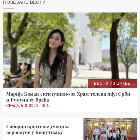
ПОВЕЗАНЕ ВЕСТИ
ВЕСТИ ИЗ ЦРКВЕ
Марија Коман ексклузивно за Храм телевизију: Срби
и Румуни су браћа
СРЕДА, 5. 8. 2026 - 16:15
Саборно крштење ученика
веронауке у Кошутњаку