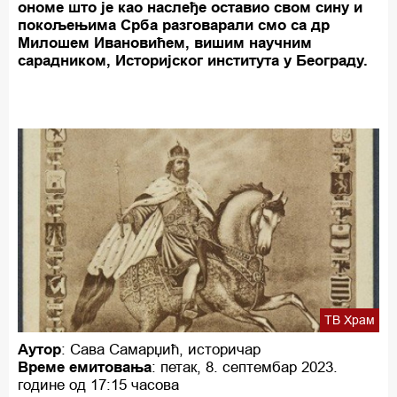
ономе што је као наслеђе оставио свом сину и
покољењима Срба разговарали смо са др
Милошем Ивановићем, вишим научним
сарадником, Историјског института у Београду.
ТВ Храм
Аутор
: Сава Самарџић, историчар
Време емитовања
: петак, 8. септембар 2023.
године од 17:15 часова