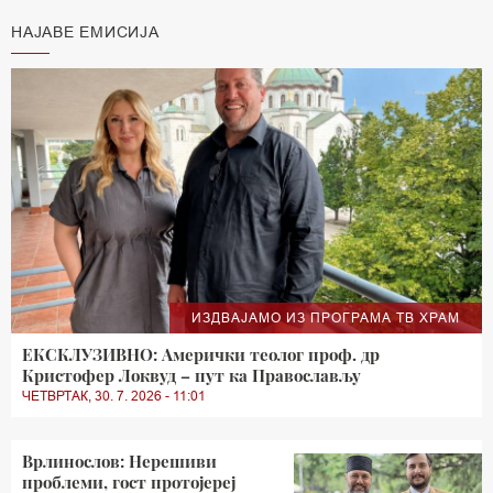
НАЈАВЕ ЕМИСИЈА
ИЗДВАЈАМО ИЗ ПРОГРАМА ТВ ХРАМ
ЕКСКЛУЗИВНО: Амерички теолог проф. др
Кристофер Локвуд – пут ка Православљу
ЧЕТВРТАК, 30. 7. 2026 - 11:01
Врлинослов: Нерешиви
проблеми, гост протојереј