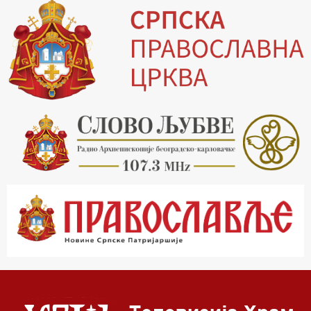
15.30 Млади у Цркви
16.03 Српски јерарси
16.30 Хроника Архиепископије
17.03 Фолклор магазин
17.30 Тврђаве Дунава
18.03 Кроз историју Београда
18.30 Врлинослов
19.40 Вечерње молитве
20.00 Вести из Цркве
20.15 Реч Архијереја
20.30 Час историје
22.03 Врлинослов – Света Гора
23.00 Палета културног наслеђа