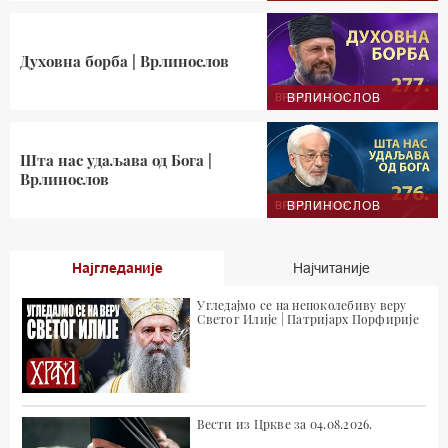
Духовна борба | Врлинослов
ВРЛИНОСЛОВ
Шта нас удаљава од Бога |
Врлинослов
ВРЛИНОСЛОВ
Најгледаније
Најчитаније
Угледајмо се на непоколебиву веру
Светог Илије | Патријарх Порфирије
Вести из Цркве за 04.08.2026.