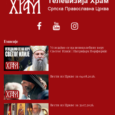
*најважније вести емитујемо на сваки пун сат
Емисије
Угледајмо се на непоколебиву веру
Светог Илије | Патријарх Порфирије
Вести из Цркве за 04.08.2026.
Вести из Цркве за 31.07.2026.