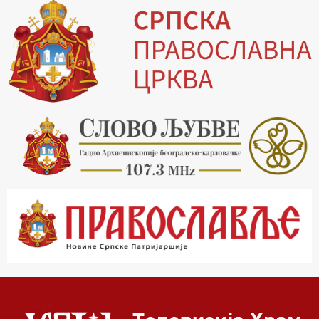
19.03 Млади у Цркви
19.30 Вечерње молитве
20.00 Вести из Цркве
20.15 Реч архијереја
20.30 Хроника Архиепископије
21.03 Врлинослов
22.03 Црквена предавања и трибине
23.00 Питања и одговори
00.03 Црквена предавања и трибине
01.03 Живе речи - подкаст
03.03 Јутарњи програм
05.00 Псалтир
06.00 Црквена предавања и трибине