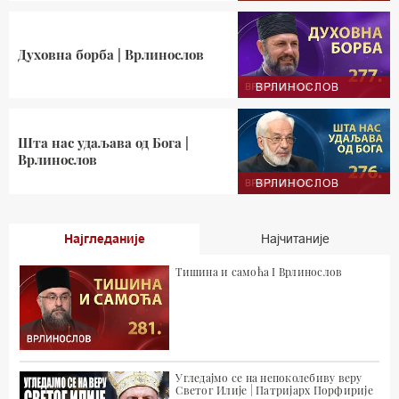
Духовна борба | Врлинослов
ВРЛИНОСЛОВ
Шта нас удаљава од Бога |
Врлинослов
ВРЛИНОСЛОВ
Најгледаније
Најчитаније
Тишина и самоћа I Врлинослов
Угледајмо се на непоколебиву веру
Светог Илије | Патријарх Порфирије