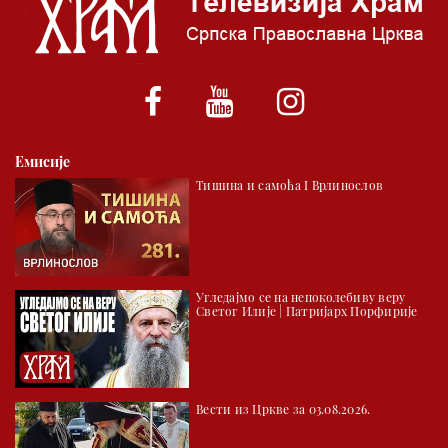
*најважније вести емитујемо на сваки пун сат
Емисије
Тишина и самоћа I Врлинослов
Угледајмо се на непоколебиву веру
Светог Илије | Патријарх Порфирије
Вести из Цркве за 03.08.2026.