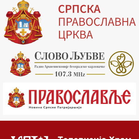
19.03 Млади у Цркви
19.30 Вечерње молитве
20.00 Вести из Цркве
20.15 Реч архијереја
20.30 Хроника Архиепископије
21.03 Врлинослов
22.03 Црквена предавања и трибине
23.00 Питања и одговори
00.03 Црквена предавања и трибине
01.03 Живе речи - подкаст
03.03 Јутарњи програм
05.00 Псалтир
06.00 Црквена предавања и трибине