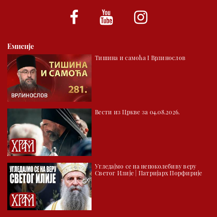
01.30 Хроника Архиепископије
02.00 Тврђаве Дунава
Емисије
02.30 Млади у Цркви
Тишина и самоћа I Врлинослов
03.03 Палета културног наслеђа
04.00 Час историје
05.30 Храм културе
Вести из Цркве за 04.08.2026.
06.00 Црквена предавања и трибине
*најважније вести емитујемо на сваки пун сат
Угледајмо се на непоколебиву веру
Светог Илије | Патријарх Порфирије