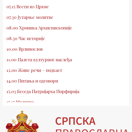
07.15 Вести из Цркве
07.30 Јутарње молитве
08.00 Хроника Архиепископије
08.30 Час историје
10.00 Врлинослов
11.00 Палета културног наслеђа
12.00 Живе речи – подкаст
14.00 Питања и одговори
15.03 Беседа Патријарха Порфирија
15.15 Молитве
15.30 Млади у Цркви
16.03 Српски јерарси