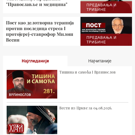
"Православље и медицина"
ПРЕДАВАЊА И
ТРИБИНЕ
Пост као делотворна терапија
против последица стреса I
протојереј-ставрофор Милош
ПРЕДАВАЊА И
Весин
ТРИБИНЕ
Најгледаније
Најчитаније
Тишина и самоћа I Врлинослов
Вести из Цркве за 04.08.2026.