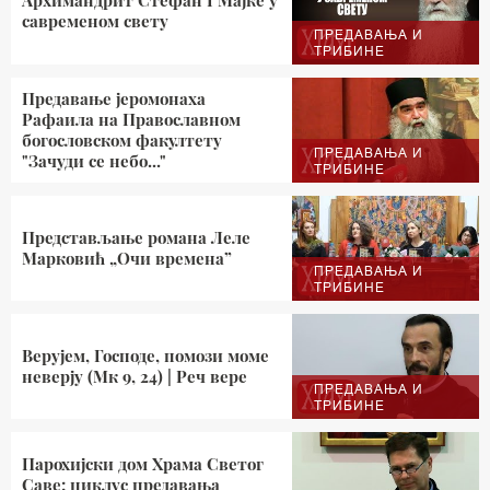
Архимандрит Стефан I Мајке у
савременом свету
ПРЕДАВАЊА И
ТРИБИНЕ
Предавање јеромонаха
Рафаила на Православном
богословском факултету
ПРЕДАВАЊА И
"Зачуди се небо..."
ТРИБИНЕ
Представљање романа Леле
Марковић „Очи времена”
ПРЕДАВАЊА И
ТРИБИНЕ
Верујем, Господе, помози моме
неверју (Мк 9, 24) | Реч вере
ПРЕДАВАЊА И
ТРИБИНЕ
Парохијски дом Храма Светог
Саве: циклус предавања