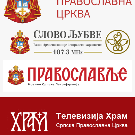
16.30 Хроника Архиепископије
17.03 Фолклор магазин
17.30 Тврђаве Дунава
18.03 Кроз историју Београда
18.30 Врлинослов
19.40 Вечерње молитве
20.00 Вести из Цркве
20.15 Реч Архијереја
20.30 Час историје
22.03 Врлинослов – Света Гора
23.00 Палета културног наслеђа
00.03 Црквена предавања и трибине
01.03 Српски јерарси