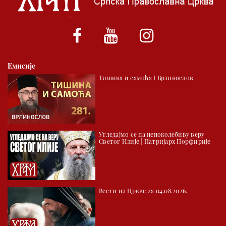
01.03 Српски јерарси
01.30 Хроника Архиепископије
02.00 Тврђаве Дунава
Емисије
02.30 Млади у Цркви
Тишина и самоћа I Врлинослов
03.03 Палета културног наслеђа
04.00 Час историје
05.30 Храм културе
Угледајмо се на непоколебиву веру
06.00 Црквена предавања и трибине
Светог Илије | Патријарх Порфирије
*најважније вести емитујемо на сваки пун сат
Вести из Цркве за 04.08.2026.