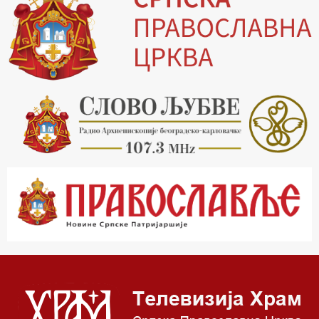
16.03 Српски јерарси
16.30 Хроника Архиепископије
17.03 Фолклор магазин
17.30 Тврђаве Дунава
18.03 Кроз историју Београда
18.30 Врлинослов
19.40 Вечерње молитве
20.00 Вести из Цркве
20.15 Реч Архијереја
20.30 Час историје
22.03 Врлинослов – Света Гора
23.00 Палета културног наслеђа
00.03 Црквена предавања и трибине