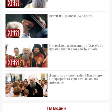
Вести из Цркве за 04.08.2026.
Патријарх на годишњицу "Олује": Да
чувамо мир и слогу међу собом
Дошли сте у своју кућу! | Патријарх
Порфирије са српском децом из
дијаспоре
ТВ Водич