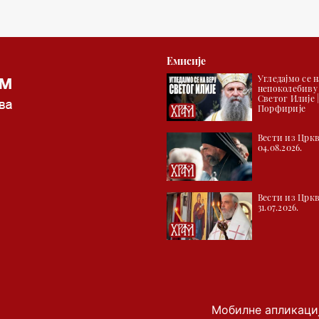
Емисије
Угледајмо се н
непоколебиву
Светог Илије 
Порфирије
Вести из Цркв
04.08.2026.
Вести из Цркв
31.07.2026.
Мобилне апликаци