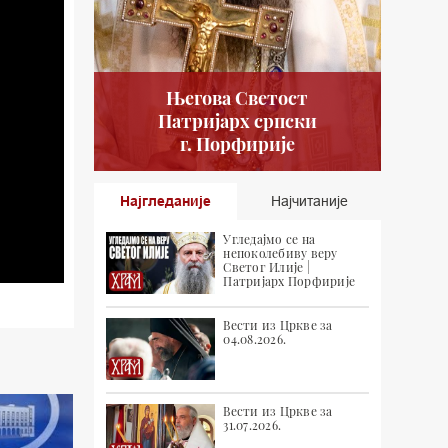
Његова Светост
Патријарх српски
г. Порфирије
Најгледаније
Најчитаније
Угледајмо се на
непоколебиву веру
Светог Илије |
Патријарх Порфирије
Вести из Цркве за
04.08.2026.
Вести из Цркве за
31.07.2026.