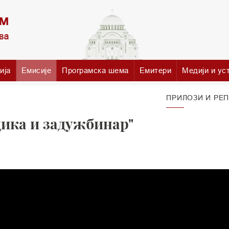
ија
Емисије
Програмска шема
Емитери
Медији и ус
ПРИЛОЗИ И РЕ
дика и задужбинар"