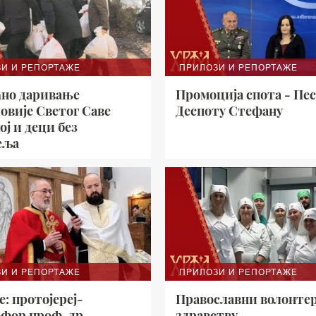
И И РЕПОРТАЖЕ
ПРИЛОЗИ И РЕПОРТАЖЕ
но даривање
Промоција спота - Пе
овије Светог Саве
Деспоту Стефану
ој и деци без
еља
И И РЕПОРТАЖЕ
ПРИЛОЗИ И РЕПОРТАЖЕ
: протојереј-
Православни волонтер
офор проф. др
здравству