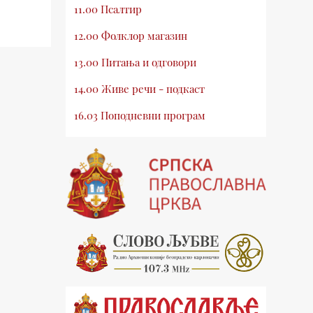
11.00 Псалтир
12.00 Фолклор магазин
13.00 Питања и одговори
14.00 Живе речи - подкаст
16.03 Поподневни програм
18.00 Псалтир
19.03 Млади у Цркви
19.30 Вечерње молитве
20.00 Вести из Цркве
20.15 Реч архијереја
20.30 Хроника Архиепископије
21.03 Врлинослов