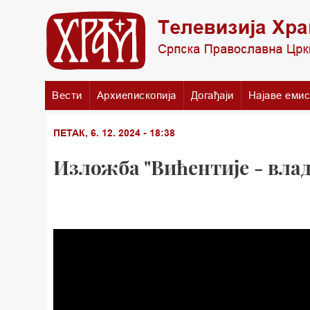
Вести
Архиепископија
Догађаји
Најаве емис
ПЕТАК, 6. 12. 2024 - 18:38
Изложба "Вићентије - вла