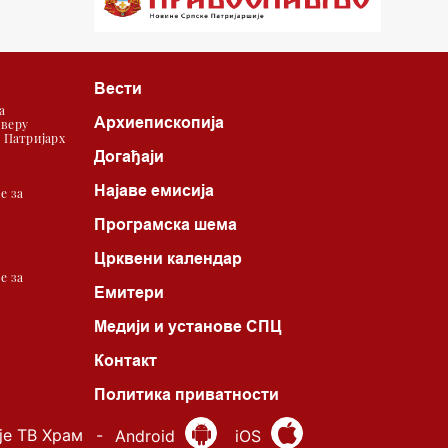
22.03 Црквена предавања и трибине
23.00 Питања и одговори
Вести
00.03 Црквена предавања и трибине
а
Архиепископија
 веру
01.03 Живе речи - подкаст
| Патријарх
Догађаји
03.03 Јутарњи програм
Најаве емисија
е за
05.00 Псалтир
Програмска шема
06.00 Црквена предавања и трибине
Црквени календар
е за
Емитери
*најважније вести емитујемо на
Медији и установе СПЦ
сваки пун сат
Контакт
Политика приватности
је ТВ Храм
-
Android
iOS