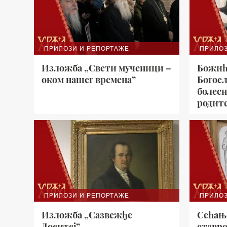
ПРИЛОЗИ И РЕПОРТАЖЕ
ПРИЛОЗ
Изложба „Свети мученици –
Божић
оком нашег времена”
Богосл
болесн
родит
ПРИЛОЗИ И РЕПОРТАЖЕ
ПРИЛОЗ
Изложба „Сазвежђе
Сећање
Доситеј”
ставр