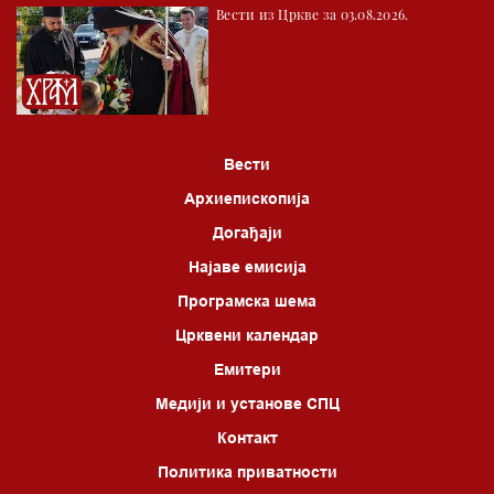
Вести из Цркве за 03.08.2026.
05.00 Питања и одговори
06.00 Црквена предавања и трибине
*најважније вести емитујемо на сваки пун сат
Вести
Архиепископија
Догађаји
Најаве емисија
Програмска шема
Црквени календар
Емитери
Медији и установе СПЦ
Контакт
Политика приватности