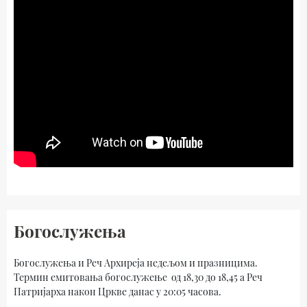
Богослужења
Богослужења и Реч Архиреја недељом и празницима.
Термин емитовања богослужење од 18,30 до 18,45 а Реч
Патријарха након Цркве данас у 20:05 часова.