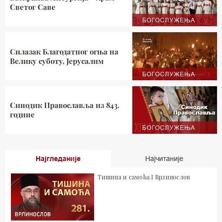
Светог Саве
БОГОСЛУЖЕЊА
Силазак Благодатног огња на
Велику суботу, Јерусалим
БОГОСЛУЖЕЊА
Синодик Православља из 843.
године
БОГОСЛУЖЕЊА
Најгледаније
Најчитаније
Тишина и самоћа I Врлинослов