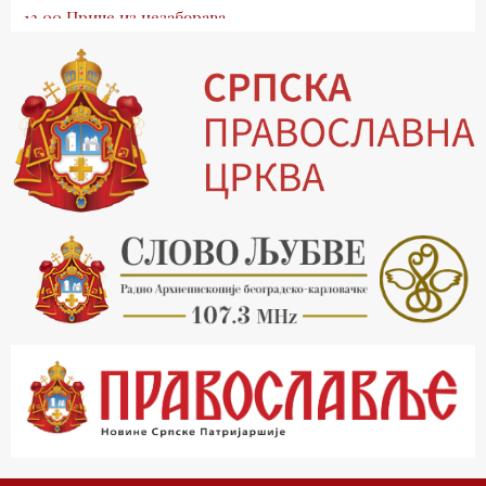
13.00 Приче из незаборава
13.30 Храм културе
14.00 Питања и одговори
15.03 Беседа Патријарха Порфирија
15.15 Молитве
15.30 Манастири на Косову и Метохији
16.03 Српска историјска читанка
16.30 Тврђаве Дунава
17.03 Бит – емисија Ненада Гугла
17.30 Приче из незаборава
18.03 Врлинослов
19.03 Фолклор магазин