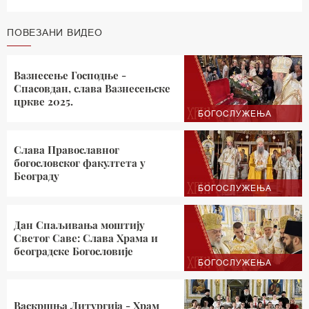
ПОВЕЗАНИ ВИДЕО
Вазнесење Господње -
Спасовдан, слава Вазнесењске
цркве 2025.
БОГОСЛУЖЕЊА
Слава Православног
богословског факултета у
Београду
БОГОСЛУЖЕЊА
Дан Спаљивања моштију
Светог Саве: Слава Храма и
београдске Богословије
БОГОСЛУЖЕЊА
Васкршња Литургија - Храм