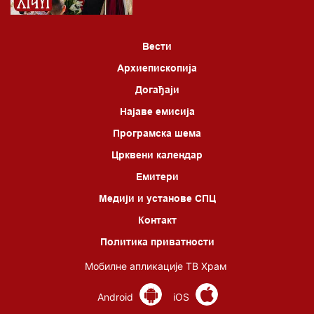
*најважније вести емитујемо на сваки пун сат
Вести
Архиепископија
Догађаји
Најаве емисија
Програмска шема
Црквени календар
Емитери
Медији и установе СПЦ
Контакт
Политика приватности
Мобилне апликације ТВ Храм
Android
iOS