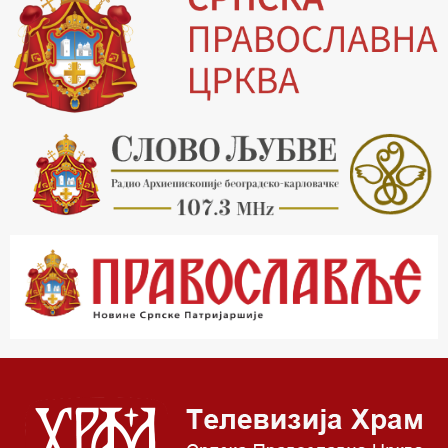
14.00 Питања и одговори
15.03 Беседа Патријарха Порфирија
15.15 Молитве
15.30 Манастири на Косову и Метохији
16.03 Српска историјска читанка
16.30 Тврђаве Дунава
17.03 Бит – емисија Ненада Гугла
17.30 Приче из незаборава
18.03 Врлинослов
19.03 Фолклор магазин
19.30 Вечерње молитве
20.00 Вести из Цркве
20.15 Реч архијереја