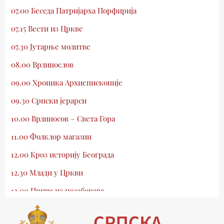
07.00 Беседа Патријарха Порфирија
07.15 Вести из Цркве
07.30 Јутарње молитве
08.00 Врлинослов
09.00 Хроника Архиепископије
09.30 Српски јерарси
10.00 Врлиносов – Света Гора
11.00 Фолклор магазин
12.00 Кроз историју Београда
12.30 Млади у Цркви
13.00 Приче из незаборава
13.30 Храм културе