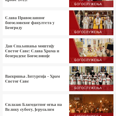
БОГОСЛУЖЕЊА
Слава Православног
богословског факултета у
Београду
БОГОСЛУЖЕЊА
Дан Спаљивања моштију
Светог Саве: Слава Храма и
београдске Богословије
БОГОСЛУЖЕЊА
Васкршња Литургија - Храм
Светог Саве
БОГОСЛУЖЕЊА
Силазак Благодатног огња на
Велику суботу, Јерусалим