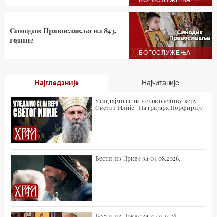
БОГОСЛУЖЕЊА
Синодик Православља из 843.
године
БОГОСЛУЖЕЊА
Најгледаније
Најчитаније
Угледајмо се на непоколебиву веру
Светог Илије | Патријарх Порфирије
Вести из Цркве за 04.08.2026.
Вести из Цркве за 31.07.2026.