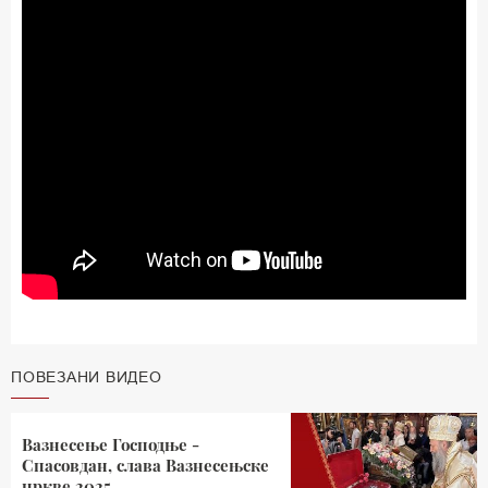
ПОВЕЗАНИ ВИДЕО
Вазнесење Господње -
Спасовдан, слава Вазнесењске
цркве 2025.