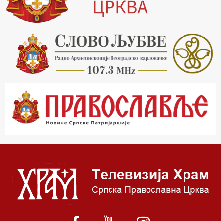
20.15 Реч архијереја
20.30 Хроника Архиепископије
21.03 Врлинослов
22.03 Црквена предавања и трибине
23.00 Питања и одговори
00.03 Црквена предавања и трибине
01.03 Живе речи - подкаст
03.03 Јутарњи програм
05.00 Псалтир
06.00 Црквена предавања и трибине
*најважније вести емитујемо на сваки пун сат