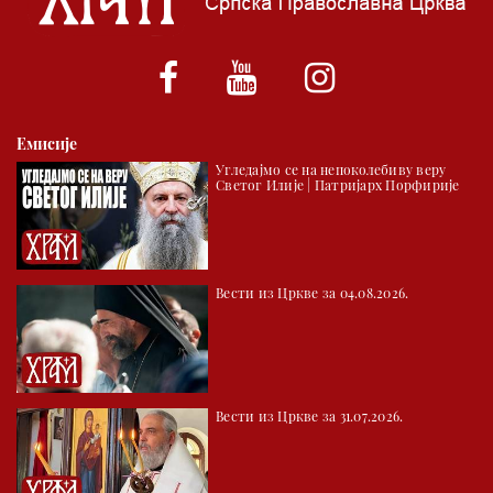
*најважније вести емитујемо на сваки пун сат
Емисије
Угледајмо се на непоколебиву веру
Светог Илије | Патријарх Порфирије
Вести из Цркве за 04.08.2026.
Вести из Цркве за 31.07.2026.