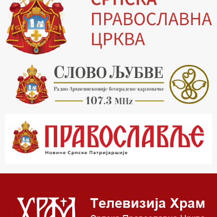
19.30 Вечерње молитве
20.00 Вести из Цркве
20.15 Реч архијереја
20.30 Хроника Архиепископије
21.03 Врлинослов
22.03 Црквена предавања и трибине
23.00 Питања и одговори
00.03 Црквена предавања и трибине
01.03 Живе речи - подкаст
03.03 Јутарњи програм
05.00 Псалтир
06.00 Црквена предавања и трибине