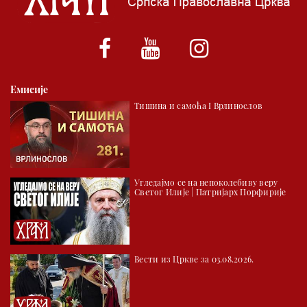
*најважније вести емитујемо на сваки пун сат
Емисије
Тишина и самоћа I Врлинослов
Угледајмо се на непоколебиву веру
Светог Илије | Патријарх Порфирије
Вести из Цркве за 03.08.2026.