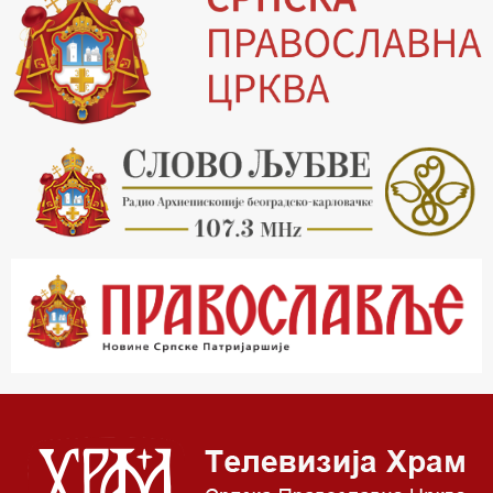
19.30 Вечерње молитве
20.00 Вести из Цркве
20.15 Реч архијереја
20.30 Хроника Архиепископије
21.03 Врлинослов
22.03 Црквена предавања и трибине
23.00 Питања и одговори
00.03 Црквена предавања и трибине
01.03 Живе речи - подкаст
03.03 Јутарњи програм
05.00 Псалтир
06.00 Црквена предавања и трибине