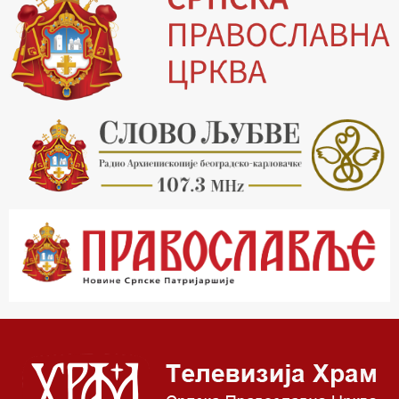
16.03 Српски јерарси
16.30 Хроника Архиепископије
17.03 Фолклор магазин
17.30 Тврђаве Дунава
18.03 Кроз историју Београда
18.30 Врлинослов
19.40 Вечерње молитве
20.00 Вести из Цркве
20.15 Реч Архијереја
20.30 Час историје
22.03 Врлинослов – Света Гора
23.00 Палета културног наслеђа
00.03 Црквена предавања и трибине