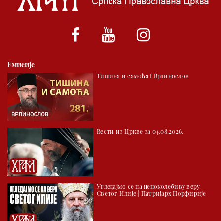
01.03 Српски јерарси
01.30 Хроника Архиепископије
02.00 Тврђаве Дунава
Емисије
02.30 Млади у Цркви
Тишина и самоћа I Врлинослов
03.03 Палета културног наслеђа
04.00 Час историје
05.30 Храм културе
Вести из Цркве за 04.08.2026.
06.00 Црквена предавања и трибине
*најважније вести емитујемо на сваки пун сат
Угледајмо се на непоколебиву веру
Светог Илије | Патријарх Порфирије