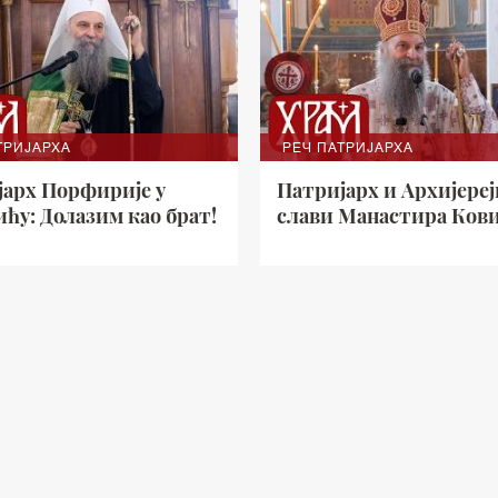
ТРИЈАРХА
РЕЧ ПАТРИЈАРХА
јарх Порфирије у
Патријарх и Архијереј
ћу: Долазим као брат!
слави Манастира Ков