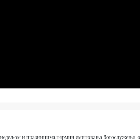
, недељом и празницима,термин емитовања богослужење од