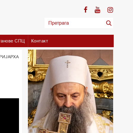
танове СПЦ
Контакт
РИЈАРХА