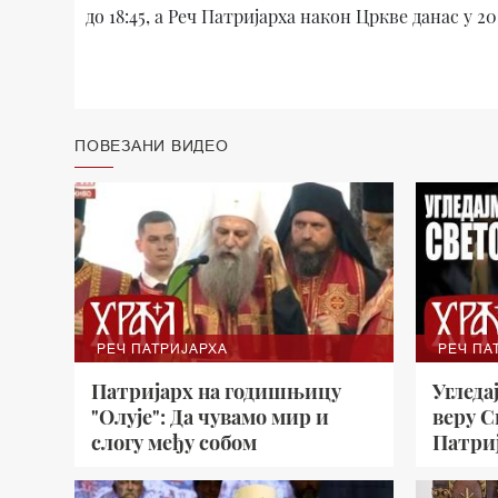
до 18:45, а Реч Патријарха након Цркве данас у 20
ПОВЕЗАНИ ВИДЕО
РЕЧ ПАТРИЈАРХА
РЕЧ ПА
Патријарх на годишњицу
Угледа
"Олује": Да чувамо мир и
веру С
слогу међу собом
Патри