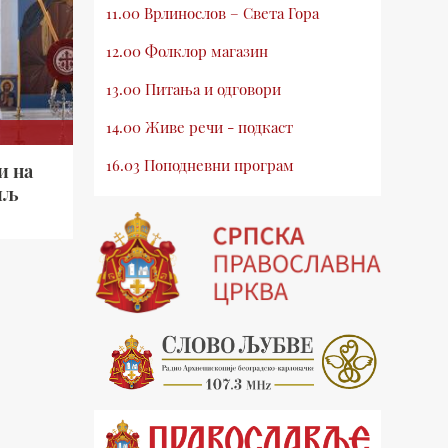
11.00 Врлинослов – Света Гора
12.00 Фолклор магазин
13.00 Питања и одговори
14.00 Живе речи - подкаст
16.03 Поподневни програм
и на
иљ
18.00 Врлинослов – Света Гора
19.03 Атлас памћења
19.30 Вечерње молитве
20.00 Вести из Цркве
20.15 Реч архијереја
20.30 Млади у Цркви
21.03 Гугл пита