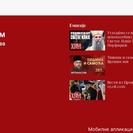
Емисије
Угледајмо се н
непоколебиву
Светог Илије 
Порфирије
Тишина и само
Врлинослов
Вести из Цркв
03.08.2026.
Мобилне апликаци