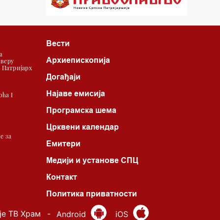
22.03 Црквена предавања и трибине
23.00 Питања и одговори
Вести
00.03 Гугл пита
а
Архиепископија
 веру
01.03 Живе речи - подкаст
| Патријарх
Догађаји
03.03 Јутарњи програм
Најаве емисија
ћа I
05.00 Врлинослов – Света Гора
Програмска шема
06.00 Гугл пита
Црквени календар
е за
Емитери
Медији и установе СПЦ
Контакт
*најважније вести емитујемо на
сваки пун сат
Политика приватности
је ТВ Храм
-
Android
iOS