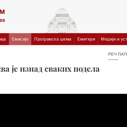
ија
Емисије
Програмска шема
Емитери
Медији и ус
РЕЧ ПАТ
а је изнад сваких подела