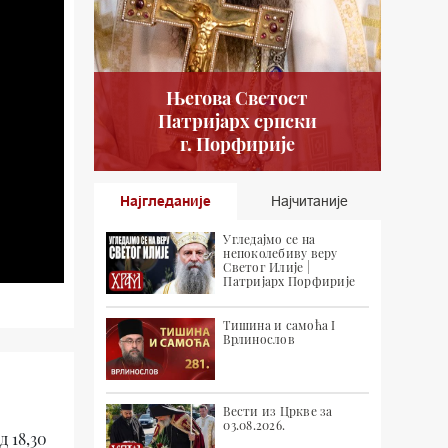
Његова Светост
Патријарх српски
г. Порфирије
Најгледаније
Најчитаније
Угледајмо се на
непоколебиву веру
Светог Илије |
Патријарх Порфирије
Тишина и самоћа I
Врлинослов
Вести из Цркве за
03.08.2026.
 18,30