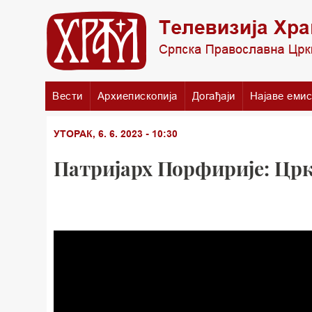
Вести
Архиепископија
Догађаји
Најаве емис
УТОРАК, 6. 6. 2023 - 10:30
Патријарх Порфирије: Цркв