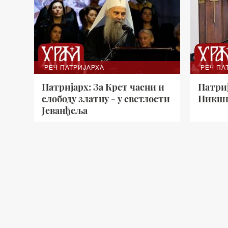
РЕЧ ПАТРИЈАРХА
РЕЧ ПА
Патријарх: За Крст часни и
Патри
слободу златну - у светлости
Никши
Јеванђеља