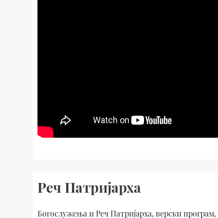
Реч Патријарха
Богослужења и Реч Патријарха, верски програм