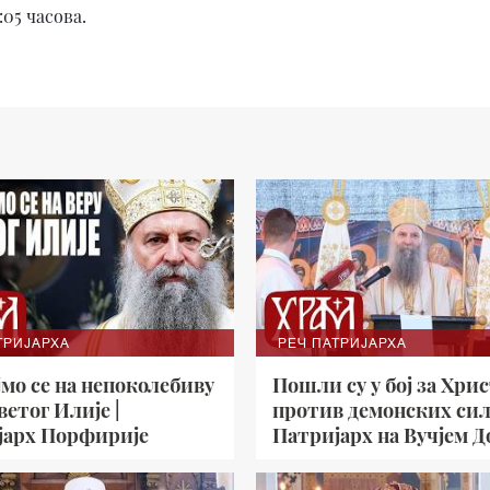
:05 часова.
ТРИЈАРХА
РЕЧ ПАТРИЈАРХА
јмо се на непоколебиву
Пошли су у бој за Хрис
ветог Илије |
против демонских сил
јарх Порфирије
Патријарх на Вучјем Д