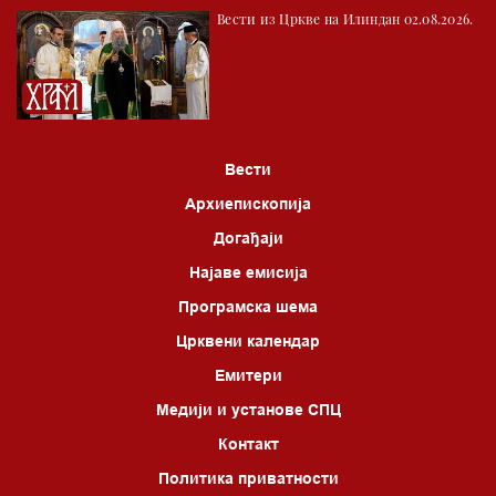
Вести из Цркве на Илиндан 02.08.2026.
05.00 Питања и одговори
06.00 Црквена предавања и трибине
*најважније вести емитујемо на сваки пун сат
Вести
Архиепископија
Догађаји
Најаве емисија
Програмска шема
Црквени календар
Емитери
Медији и установе СПЦ
Контакт
Политика приватности