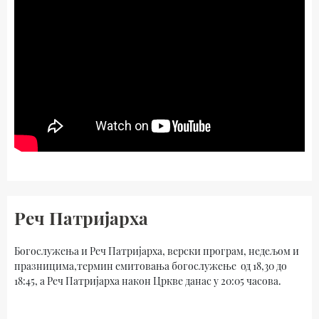
Реч Патријарха
Богослужења и Реч Патријарха, верски програм, недељом и
празницима,термин емитовања богослужење од 18,30 до
18:45, а Реч Патријарха након Цркве данас у 20:05 часова.