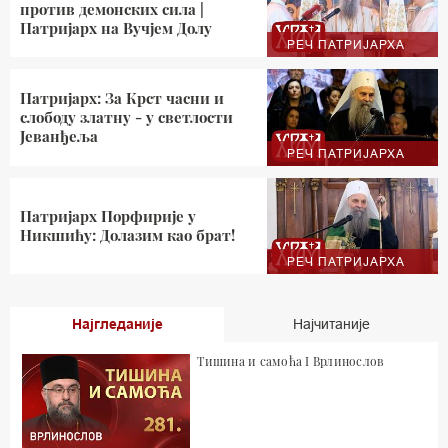
против демонских сила |
Патријарх на Вучјем Долу
РЕЧ ПАТРИЈАРХА
Патријарх: За Крст часни и
слободу златну - у светлости
Јеванђеља
РЕЧ ПАТРИЈАРХА
Патријарх Порфирије у
Никшићу: Долазим као брат!
РЕЧ ПАТРИЈАРХА
Најгледаније
Најчитаније
Тишина и самоћа I Врлинослов