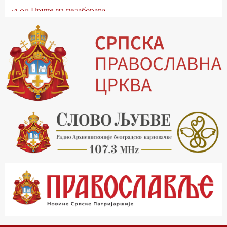
13.00 Приче из незаборава
13.30 Храм културе
14.00 Питања и одговори
15.03 Беседа Патријарха Порфирија
15.15 Молитве
15.30 Манастири на Косову и Метохији
16.03 Српска историјска читанка
16.30 Тврђаве Дунава
17.03 Бит – емисија Ненада Гугла
17.30 Приче из незаборава
18.03 Врлинослов
19.03 Фолклор магазин