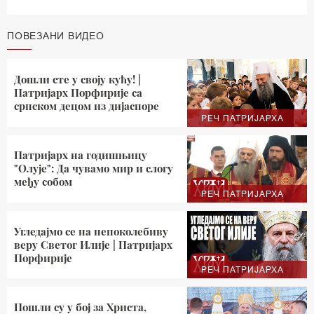
ПОВЕЗАНИ ВИДЕО
Дошли сте у своју кућу! |
Патријарх Порфирије са
српском децом из дијаспоре
РЕЧ ПАТРИЈАРХА
Патријарх на годишњицу
"Олује": Да чувамо мир и слогу
међу собом
РЕЧ ПАТРИЈАРХА
Угледајмо се на непоколебиву
веру Светог Илије | Патријарх
Порфирије
РЕЧ ПАТРИЈАРХА
Пошли су у бој за Христа,