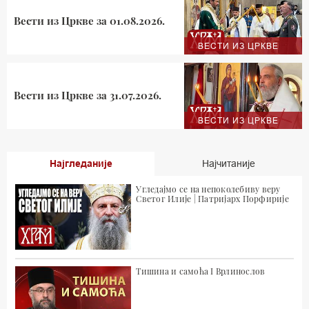
Вести из Цркве за 01.08.2026.
ВЕСТИ ИЗ ЦРКВЕ
Вести из Цркве за 31.07.2026.
ВЕСТИ ИЗ ЦРКВЕ
Најгледаније
Најчитаније
Угледајмо се на непоколебиву веру
Светог Илије | Патријарх Порфирије
Тишина и самоћа I Врлинослов