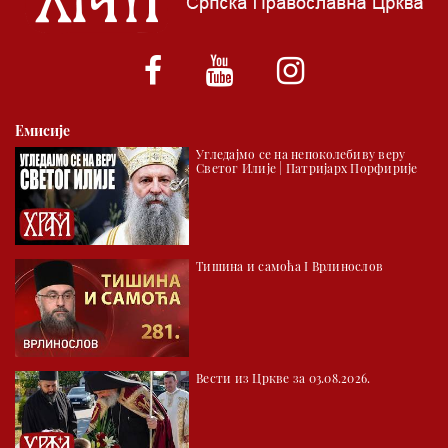
*најважније вести емитујемо на сваки пун сат
Емисије
Угледајмо се на непоколебиву веру
Светог Илије | Патријарх Порфирије
Тишина и самоћа I Врлинослов
Вести из Цркве за 03.08.2026.