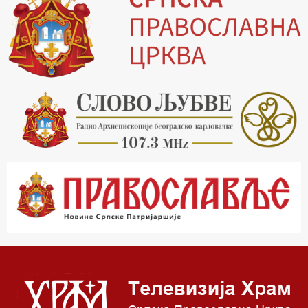
19.30 Вечерње молитве
20.00 Вести из Цркве
20.15 Реч архијереја
20.30 Млади у Цркви
21.03 Гугл пита
22.03 Црквена предавања и трибине
23.00 Питања и одговори
00.03 Гугл пита
01.03 Живе речи - подкаст
03.03 Јутарњи програм
05.00 Врлинослов – Света Гора
06.00 Гугл пита