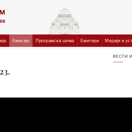
ија
Емисије
Програмска шема
Емитери
Медији и ус
ВЕСТИ И
23.