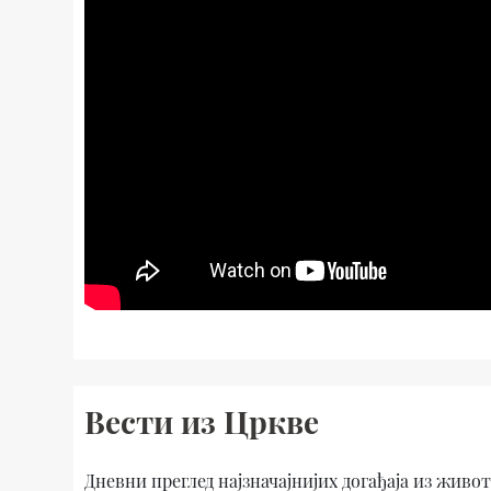
Вести из Цркве
Дневни преглед најзначајнијих догађаја из живо