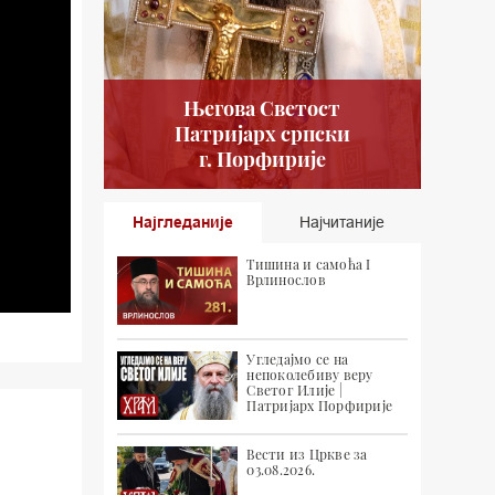
Његова Светост
Патријарх српски
г. Порфирије
Најгледаније
Најчитаније
Тишина и самоћа I
Врлинослов
Угледајмо се на
непоколебиву веру
Светог Илије |
Патријарх Порфирије
Вести из Цркве за
03.08.2026.