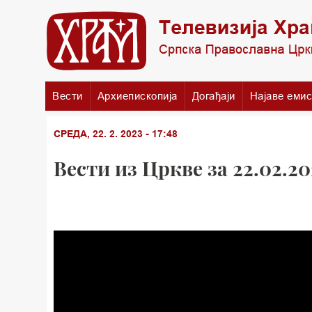
Вести
Архиепископија
Догађаји
Најаве емис
СРЕДА, 22. 2. 2023 - 17:48
Вести из Цркве за 22.02.20