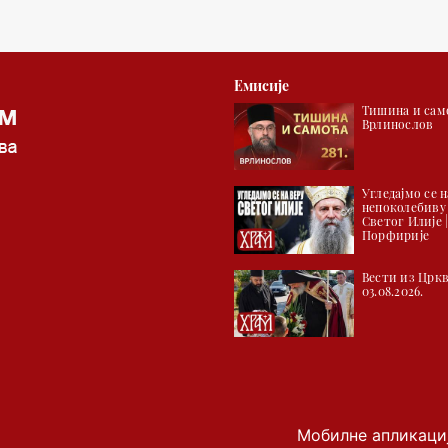
Емисије
Тишина и само
Врлинослов
Угледајмо се н
непоколебиву
Светог Илије 
Порфирије
Вести из Цркв
03.08.2026.
Мобилне апликаци