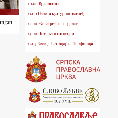
10.00 Врлинослов
11.00 Палета културног наслеђа
индан
12.00 Живе речи – подкаст
14.00 Питања и одговори
15.03 Беседа Патријарха Порфирија
15.15 Молитве
15.30 Млади у Цркви
16.03 Српски јерарси
16.30 Хроника Архиепископије
17.03 Фолклор магазин
17.30 Тврђаве Дунава
18.03 Кроз историју Београда