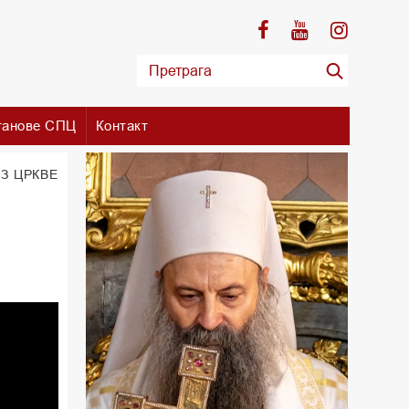
танове СПЦ
Контакт
З ЦРКВЕ