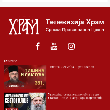
05.00 Псалтир
06.00 Црквена предавања и трибине
*најважније вести емитујемо на сваки пун сат
Емисије
Тишина и самоћа I Врлинослов
Угледајмо се на непоколебиву веру
Светог Илије | Патријарх Порфирије