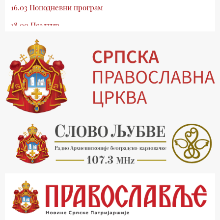
16.03 Поподневни програм
18.00 Псалтир
19.03 Млади у Цркви
19.30 Вечерње молитве
20.00 Вести из Цркве
20.15 Реч архијереја
20.30 Хроника Архиепископије
21.03 Врлинослов
22.03 Црквена предавања и трибине
23.00 Питања и одговори
00.03 Црквена предавања и трибине
01.03 Живе речи - подкаст
03.03 Јутарњи програм