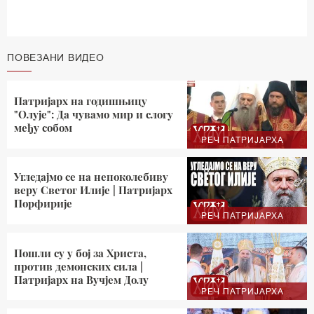
ПОВЕЗАНИ ВИДЕО
Патријарх на годишњицу
"Олује": Да чувамо мир и слогу
међу собом
РЕЧ ПАТРИЈАРХА
Угледајмо се на непоколебиву
веру Светог Илије | Патријарх
Порфирије
РЕЧ ПАТРИЈАРХА
Пошли су у бој за Христа,
против демонских сила |
Патријарх на Вучјем Долу
РЕЧ ПАТРИЈАРХА