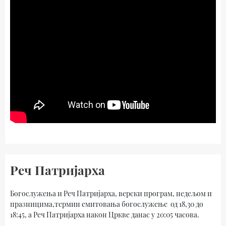
Реч Патријарха
Богослужења и Реч Патријарха, верски програм, недељом и
празницима,термин емитовања богослужење од 18,30 до
18:45, а Реч Патријарха након Цркве данас у 20:05 часова.