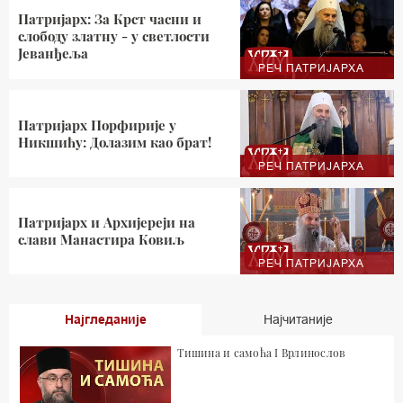
Патријарх: За Крст часни и
слободу златну - у светлости
Јеванђеља
РЕЧ ПАТРИЈАРХА
Патријарх Порфирије у
Никшићу: Долазим као брат!
РЕЧ ПАТРИЈАРХА
Патријарх и Архијереји на
слави Манастира Ковиљ
РЕЧ ПАТРИЈАРХА
Најгледаније
Најчитаније
Тишина и самоћа I Врлинослов