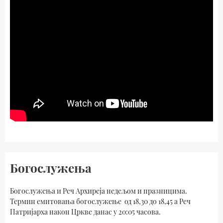
Богослужења
Богослужења и Реч Архиреја недељом и празницима.
Термин емитовања богослужење од 18,30 до 18,45 а Реч
Патријарха након Цркве данас у 20:05 часова.