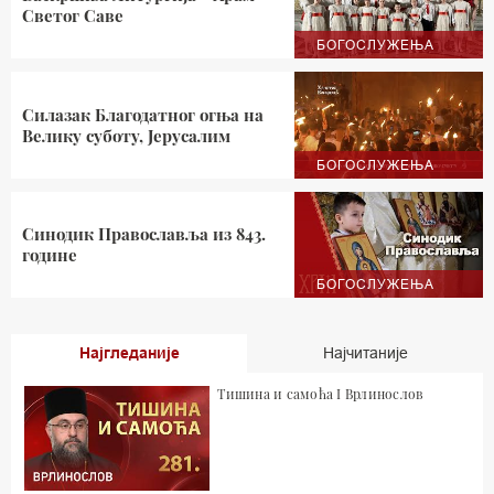
Светог Саве
БОГОСЛУЖЕЊА
Силазак Благодатног огња на
Велику суботу, Јерусалим
БОГОСЛУЖЕЊА
Синодик Православља из 843.
године
БОГОСЛУЖЕЊА
Најгледаније
Најчитаније
Тишина и самоћа I Врлинослов