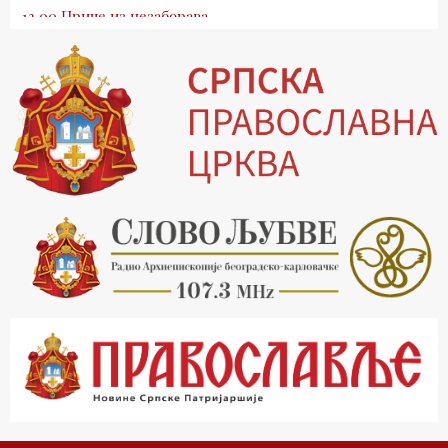
13.00 Приче из незаборава
13.30 Храм културе
14.00 Питања и одговори
15.03 Беседа Патријарха Порфирија
15.15 Молитве
15.30 Манастири на Косову и Метохији
16.03 Српска историјска читанка
16.30 Тврђаве Дунава
17.03 Бит – емисија Ненада Гугла
17.30 Приче из незаборава
18.03 Врлинослов
19.03 Фолклор магазин