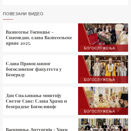
ПОВЕЗАНИ ВИДЕО
Вазнесење Господње -
Спасовдан, слава Вазнесењске
цркве 2025.
БОГОСЛУЖЕЊА
Слава Православног
богословског факултета у
Београду
БОГОСЛУЖЕЊА
Дан Спаљивања моштију
Светог Саве: Слава Храма и
београдске Богословије
БОГОСЛУЖЕЊА
Васкршња Литургија - Храм