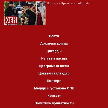
Вести из Цркве за 03.08.2026.
05.00 Питања и одговори
06.00 Црквена предавања и трибине
*најважније вести емитујемо на сваки пун сат
Вести
Архиепископија
Догађаји
Најаве емисија
Програмска шема
Црквени календар
Емитери
Медији и установе СПЦ
Контакт
Политика приватности