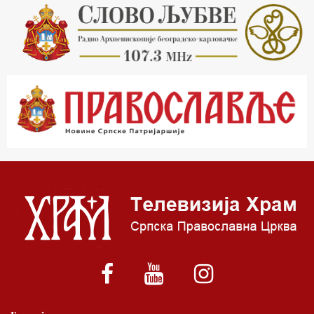
21.03 Гугл пита
22.03 Црквена предавања и трибине
23.00 Питања и одговори
00.03 Гугл пита
01.03 Живе речи - подкаст
03.03 Јутарњи програм
05.00 Врлинослов – Света Гора
06.00 Гугл пита
*најважније вести емитујемо на сваки пун сат