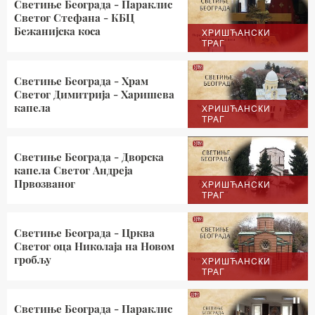
Светиње Београда - Параклис
Светог Стефана - КБЦ
Бежанијска коса
ХРИШЋАНСКИ
ТРАГ
Светиње Београда - Храм
Светог Димитрија - Харишева
капела
ХРИШЋАНСКИ
ТРАГ
Светиње Београда - Дворска
капела Светог Андреја
Првозваног
ХРИШЋАНСКИ
ТРАГ
Светиње Београда - Црква
Светог оца Николаја на Новом
гробљу
ХРИШЋАНСКИ
ТРАГ
Светиње Београда - Параклис