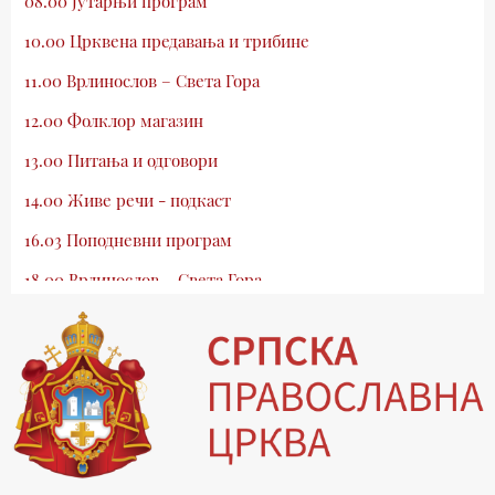
08.00 Јутарњи програм
10.00 Црквена предавања и трибине
11.00 Врлинослов – Света Гора
12.00 Фолклор магазин
13.00 Питања и одговори
14.00 Живе речи - подкаст
16.03 Поподневни програм
18.00 Врлинослов – Света Гора
19.03 Атлас памћења
19.30 Вечерње молитве
20.00 Вести из Цркве
20.15 Реч архијереја
20.30 Млади у Цркви