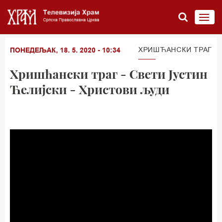
ХРИШЋАНСКИ ТРАГ
ПОНЕДЕЉАК, 18. 5. 2020 - 10:34
Хришћански траг - Свeти Јустин
Ћелијски - Христови људи