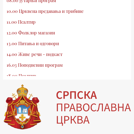
08.00 Јутарњи програм
10.00 Црквена предавања и трибине
11.00 Псалтир
12.00 Фолклор магазин
13.00 Питања и одговори
14.00 Живе речи - подкаст
16.03 Поподневни програм
18.00 Псалтир
19.03 Млади у Цркви
19.30 Вечерње молитве
20.00 Вести из Цркве
20.15 Реч архијереја
20.30 Хроника Архиепископије