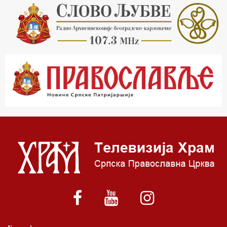
21.03 Врлинослов
22.03 Црквена предавања и трибине
23.00 Питања и одговори
00.03 Црквена предавања и трибине
01.03 Живе речи - подкаст
03.03 Јутарњи програм
05.00 Псалтир
06.00 Црквена предавања и трибине
*најважније вести емитујемо на сваки пун сат