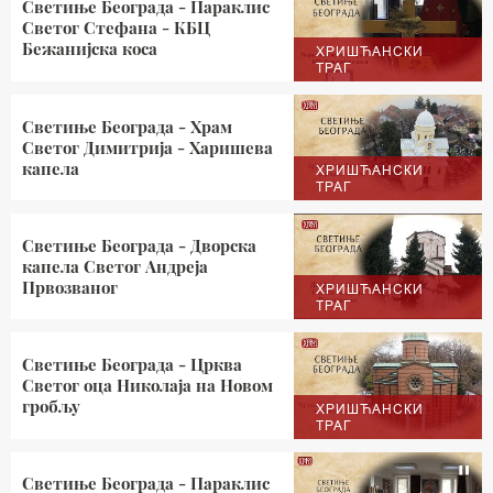
Светиње Београда - Параклис
Светог Стефана - КБЦ
Бежанијска коса
ХРИШЋАНСКИ
ТРАГ
Светиње Београда - Храм
Светог Димитрија - Харишева
капела
ХРИШЋАНСКИ
ТРАГ
Светиње Београда - Дворска
капела Светог Андреја
Првозваног
ХРИШЋАНСКИ
ТРАГ
Светиње Београда - Црква
Светог оца Николаја на Новом
гробљу
ХРИШЋАНСКИ
ТРАГ
Светиње Београда - Параклис