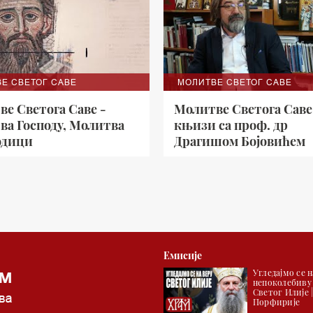
Е СВЕТОГ САВЕ
МОЛИТВЕ СВЕТОГ САВЕ
е Светога Саве -
Молитве Светога Саве
ва Господу, Молитва
књизи са проф. др
одици
Драгишом Бојовићем
Емисије
Угледајмо се н
непоколебиву
Светог Илије 
Порфирије