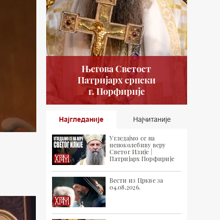
Његова Светост
Патријарх српски
г. Порфирије
Најгледаније
Најчитаније
Угледајмо се на
непоколебиву веру
Светог Илије |
Патријарх Порфирије
Вести из Цркве за
04.08.2026.