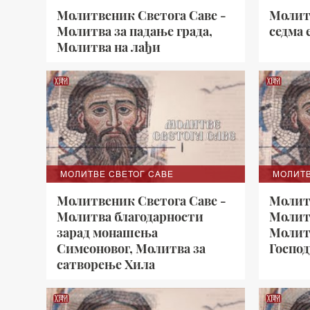
Молитвеник Светога Саве -
Молит
Молитва за падање града,
седма 
Молитва на лађи
МОЛИТВЕ СВЕТОГ САВЕ
МОЛИТВ
Молитвеник Светога Саве -
Молит
Молитва благодарности
Молит
зарад монашења
Молит
Симеоновог, Молитва за
Господ
сатворење Хила