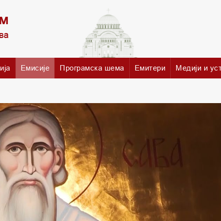
ија
Емисије
Програмска шема
Емитери
Медији и ус