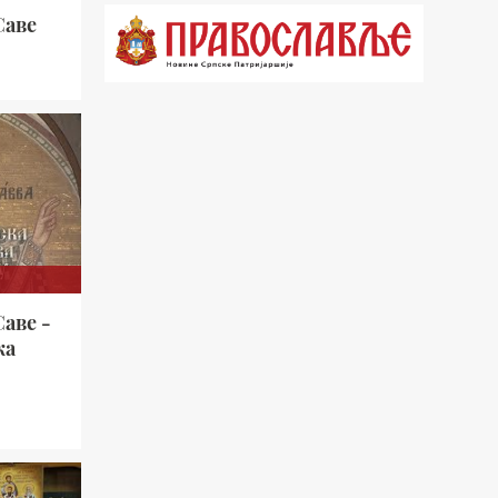
Саве
21.03 Гугл пита
22.03 Црквена предавања и трибине
23.00 Питања и одговори
00.03 Гугл пита
01.03 Живе речи - подкаст
03.03 Јутарњи програм
05.00 Врлинослов – Света Гора
аве -
06.00 Гугл пита
ка
*најважније вести емитујемо на
сваки пун сат