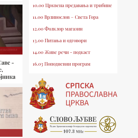
10.00 Црквена предавања и трибине
11.00 Врлинослов – Света Гора
12.00 Фолклор магазин
13.00 Питања и одговори
14.00 Живе речи - подкаст
аве -
16.03 Поподневни програм
е,
18.00 Врлинослов – Света Гора
ојника
19.03 Атлас памћења
19.30 Вечерње молитве
20.00 Вести из Цркве
20.15 Реч архијереја
20.30 Млади у Цркви