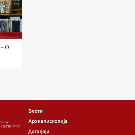
 - О
Вести
а
Архиепископија
 веру
| Патријарх
Догађаји