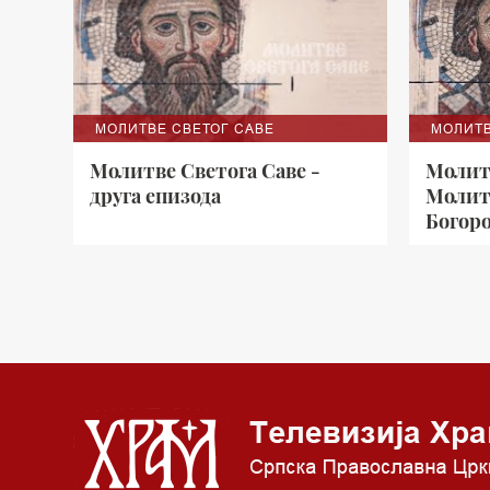
МОЛИТВЕ СВЕТОГ САВЕ
МОЛИТВ
Молитве Светога Саве -
Молитв
друга епизода
Молит
Богор