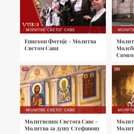
МОЛИТВЕ СВЕТОГ САВЕ
МОЛИТВ
Епископ Фотије - Молитва
Молит
Светом Сави
Молеб
Симео
МОЛИТВЕ СВЕТОГ САВЕ
МОЛИТВ
Молитвеник Светога Саве -
Молит
Moлитва за душу Стефанову
Молитв