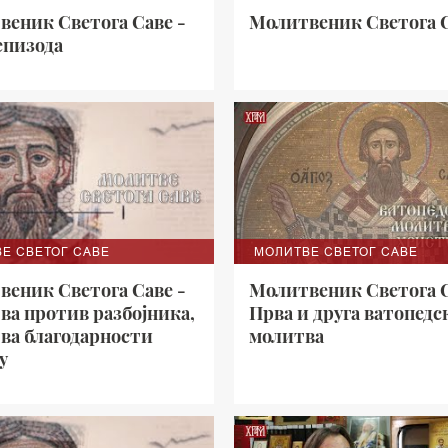
веник Светога Саве -
Молитвеник Светога 
епизода
Е СВЕТОГ САВЕ
МОЛИТВЕ СВЕТОГ САВЕ
веник Светога Саве -
Молитвеник Светога С
ва против разбојника,
Прва и друга ватопедс
ва благодарности
молитва
у