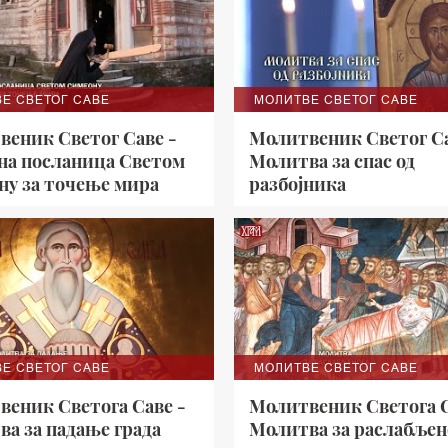
Е СВЕТОГ САВЕ
МОЛИТВЕ СВЕТОГ САВЕ
веник Светог Саве -
Молитвеник Светог Са
на посланица Светом
Молитва за спас од
ну за точење мира
разбојника
Е СВЕТОГ САВЕ
МОЛИТВЕ СВЕТОГ САВЕ
веник Светога Саве -
Молитвеник Светога С
а за падање града
Молитва за раслабљен