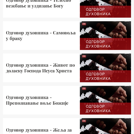
Одговор духовника - Телесно
вежбање и уздизање Богу
ОДГОВОР
ДУХОВНИКА
Одговор духовника - Самовоља
у браку
ОДГОВОР
ДУХОВНИКА
Одговор духовника - Живот по
доласку Господа Исуса Христа
ОДГОВОР
ДУХОВНИКА
Одговор духовника -
Препознавање воље Божије
ОДГОВОР
ДУХОВНИКА
Одговор духовника - Жеља за