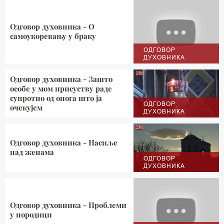
Одговор духовника - О
самоукоревању у браку
ОДГОВОР
ДУХОВНИКА
Одговор духовника - Зашто
особе у мом присуству раде
супротно од онога што ја
ОДГОВОР
очекујем
ДУХОВНИКА
Одговор духовника - Насиље
над женама
ОДГОВОР
ДУХОВНИКА
Одговор духовника - Проблеми
у породици