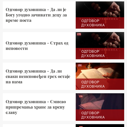
Одговор духовника - Да ли је
Богу угодно зачивати децу за
време поста
ОДГОВОР
ДУХОВНИКА
Одговор духовника - Страх од
исповести
ОДГОВОР
ДУХОВНИКА
Одговор духовника - Да ли
сваки неисповеђен грех остаје
на нама
ОДГОВОР
ДУХОВНИКА
Одговор духовника - Смисао
припремања хране за крсну
славу
ОДГОВОР
ДУХОВНИКА