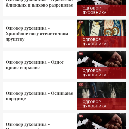
ближњих и њихово разрешење
ОДГОВОР
ДУХОВНИКА
Одговор духовника -
Хришћанство у атеистичком
друштву
ОДГОВОР
ДУХОВНИКА
Одговор духовника - Однос
цркве и државе
ОДГОВОР
ДУХОВНИКА
Одговор духовника - Оснивање
породице
ОДГОВОР
ДУХОВНИКА
Одговор духовника -