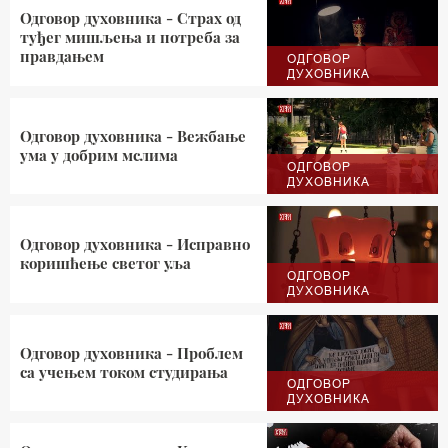
Одговор духовника - Страх од
туђег мишљења и потреба за
правдањем
ОДГОВОР
ДУХОВНИКА
Одговор духовника - Вежбање
ума у добрим мслима
ОДГОВОР
ДУХОВНИКА
Одговор духовника - Исправно
коришћење светог уља
ОДГОВОР
ДУХОВНИКА
Одговор духовника - Проблем
са учењем током студирања
ОДГОВОР
ДУХОВНИКА