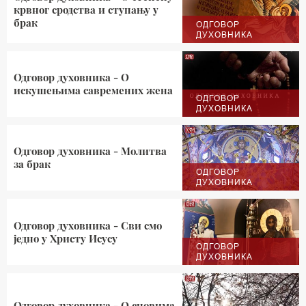
крвног сродства и ступању у
брак
ОДГОВОР
ДУХОВНИКА
Одговор духовника - О
искушењима савремених жена
ОДГОВОР
ДУХОВНИКА
Одговор духовника - Молитва
за брак
ОДГОВОР
ДУХОВНИКА
Одговор духовника - Сви смо
једно у Христу Исусу
ОДГОВОР
ДУХОВНИКА
Одговор духовника - О сновима