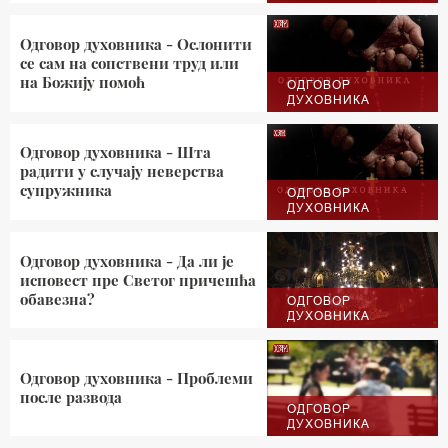
Одговор духовника - Ослонити
се сам на сопствени труд или
на Божију помоћ
ОДГОВОР
ДУХОВНИКА
Одговор духовника - Шта
радити у случају неверства
супружника
ОДГОВОР
ДУХОВНИКА
Одговор духовника - Да ли је
исповест пре Светог причешћа
обавезна?
ОДГОВОР
ДУХОВНИКА
Одговор духовника - Проблеми
после развода
ОДГОВОР
ДУХОВНИКА