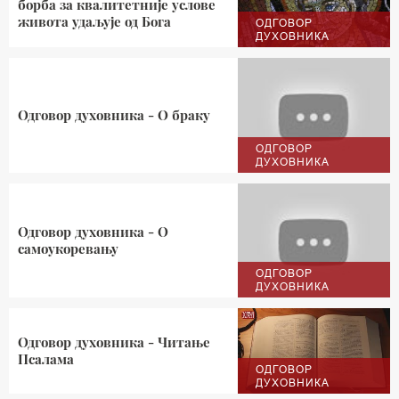
борба за квалитетније услове
живота удаљује од Бога
ОДГОВОР
ДУХОВНИКА
Одговор духовника - О браку
ОДГОВОР
ДУХОВНИКА
Одговор духовника - О
самоукоревању
ОДГОВОР
ДУХОВНИКА
Одговор духовника - Читање
Псалама
ОДГОВОР
ДУХОВНИКА