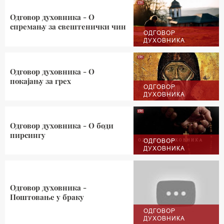
Одговор духовника - О
спремању за свештенички чин
ОДГОВОР
ДУХОВНИКА
Одговор духовника - О
покајању за грех
ОДГОВОР
ДУХОВНИКА
Одговор духовника - О боди
пирсингу
ОДГОВОР
ДУХОВНИКА
Одговор духовника -
Поштовање у браку
ОДГОВОР
ДУХОВНИКА