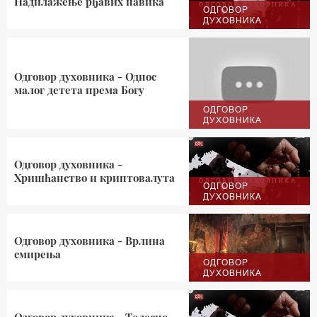
Надилажење рђавих навика
ОДГОВОР
ДУХОВНИКА
Одговор духовника - Однос
малог детета према Богу
ОДГОВОР
ДУХОВНИКА
Одговор духовника -
Хришћанство и криптовалута
ОДГОВОР
ДУХОВНИКА
Одговор духовника - Врлина
смирења
ОДГОВОР
ДУХОВНИКА