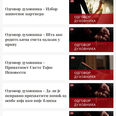
Одговор духовника - Избор
животног партнера
ОДГОВОР
ДУХОВНИКА
Одговор духовника - Шта ако
родитељима смета одлазак у
цркву
ОДГОВОР
ДУХОВНИКА
Одговор духовника -
Приватност Свете Тајне
Исповести
ОДГОВОР
ДУХОВНИКА
Одговор духовника - Да ли је
исправно прихватити помоћ од
особе која нам није блиска
ОДГОВОР
ДУХОВНИКА