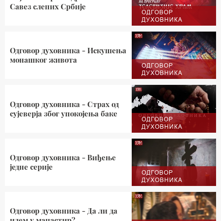
Савез слепих Србије
ОДГОВОР
ДУХОВНИКА
Одговор духовника - Искушења
монашког живота
ОДГОВОР
ДУХОВНИКА
Одговор духовника - Страх од
сујеверја због упокојења баке
ОДГОВОР
ДУХОВНИКА
Одговор духовника - Виђење
једне серије
ОДГОВОР
ДУХОВНИКА
Одговор духовника - Да ли да
идем у манастир?