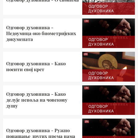
ОДГОВОР
ДУХОВНИКА
Одговор духовника -
Недоумица око биометријских
докумената
ОДГОВОР
ДУХОВНИКА
Одговор духовника - Како
носити свој крст
ОДГОВОР
ДУХОВНИКА
Одговор духовника - Како
делује невоља на човекову
душу
ОДГОВОР
ДУХОВНИКА
Одговор духовника - Ружно
понашање других према нама