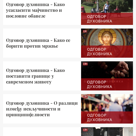
Одговор духовника - Како
усагласити мајчинство и
пословне обавезе
ОДГОВОР
ДУХОВНИКА
Одговор духовника - Како се
борити против мржње
ОДГОВОР
ДУХОВНИКА
Одговор духовника - Како
поставити границе у
савременом животу
ОДГОВОР
ДУХОВНИКА
Одговор духовника - О разлици
између искључивости и
принципијелности
ОДГОВОР
ДУХОВНИКА