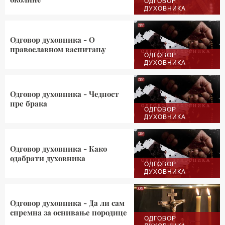
ОДГОВОР
ДУХОВНИКА
Одговор духовника - О
православном васпитању
ОДГОВОР
ДУХОВНИКА
Одговор духовника - Чедност
пре брака
ОДГОВОР
ДУХОВНИКА
Одговор духовника - Како
одабрати духовника
ОДГОВОР
ДУХОВНИКА
Одговор духовника - Да ли сам
спремна за оснивање породице
ОДГОВОР