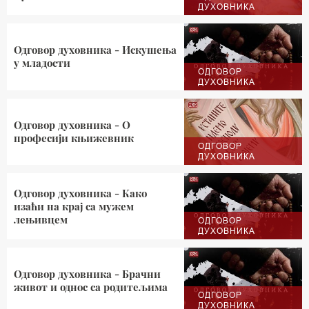
ДУХОВНИКА
Одговор духовника - Искушења
у младости
ОДГОВОР
ДУХОВНИКА
Одговор духовника - О
професији књижевник
ОДГОВОР
ДУХОВНИКА
Одговор духовника - Како
изаћи на крај са мужем
лењивцем
ОДГОВОР
ДУХОВНИКА
Одговор духовника - Брачни
живот и однос са родитељима
ОДГОВОР
ДУХОВНИКА