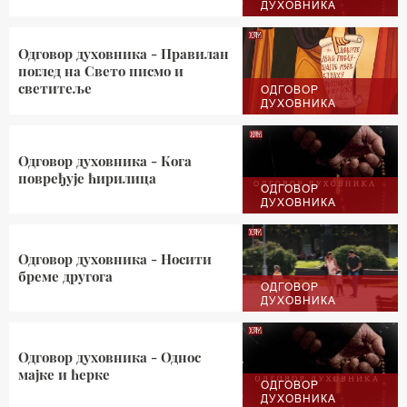
ДУХОВНИКА
Одговор духовника - Правилан
поглед на Свето писмо и
светитеље
ОДГОВОР
ДУХОВНИКА
Одговор духовника - Кога
повређује ћирилица
ОДГОВОР
ДУХОВНИКА
Одговор духовника - Носити
бреме другога
ОДГОВОР
ДУХОВНИКА
Одговор духовника - Однос
мајке и ћерке
ОДГОВОР
ДУХОВНИКА