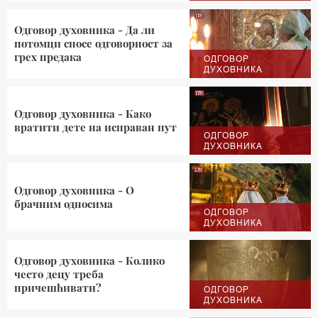
Одговор духовника - Да ли
потомци сносе одговорност за
грех предака
ОДГОВОР
ДУХОВНИКА
Одговор духовника - Како
вратити дете на исправан пут
ОДГОВОР
ДУХОВНИКА
Одговор духовника - О
брачним односима
ОДГОВОР
ДУХОВНИКА
Одговор духовника - Колико
често децу треба
причешћивати?
ОДГОВОР
ДУХОВНИКА