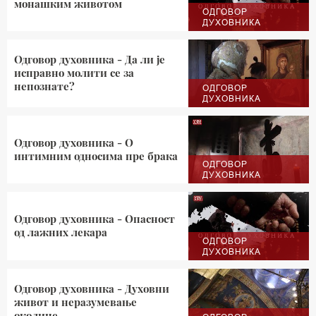
монашким животом
ОДГОВОР
ДУХОВНИКА
Одговор духовника - Да ли је
исправно молити се за
непознате?
ОДГОВОР
ДУХОВНИКА
Одговор духовника - О
интимним односима пре брака
ОДГОВОР
ДУХОВНИКА
Одговор духовника - Oпасност
од лажних лекара
ОДГОВОР
ДУХОВНИКА
Одговор духовника - Духовни
живот и неразумевање
околине