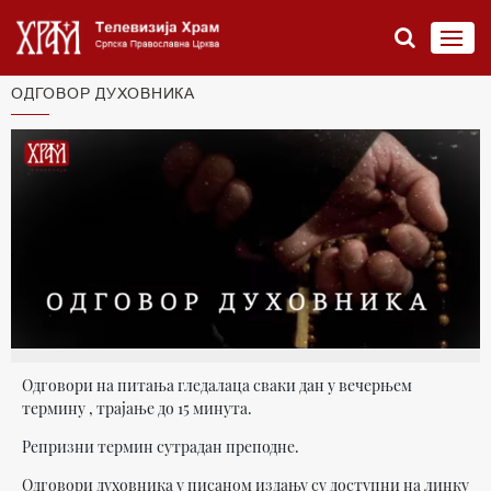
ОДГОВОР ДУХОВНИКА
Oдговори на питања гледалаца сваки дан у вечерњем
термину , трајање до 15 минута.
Репризни термин сутрадан преподне.
Одговори духовника у писаном издању су доступни на линку