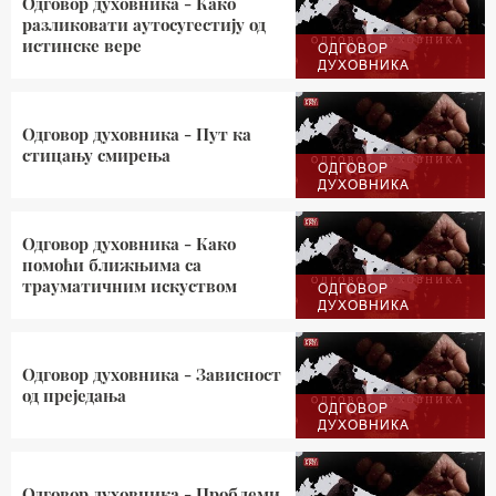
Одговор духовника - Како
разликовати аутосугестију од
истинске вере
ОДГОВОР
ДУХОВНИКА
Одговор духовника - Пут ка
стицању смирења
ОДГОВОР
ДУХОВНИКА
Одговор духовника - Како
помоћи ближњима са
трауматичним искуством
ОДГОВОР
ДУХОВНИКА
Одговор духовника - Зависност
од преједања
ОДГОВОР
ДУХОВНИКА
Одговор духовника - Проблеми