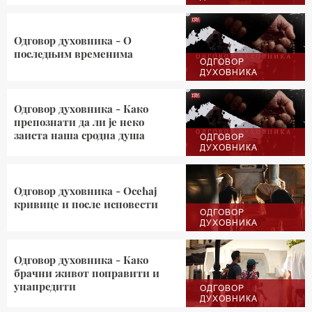
Одговор духовника - О
последњим временима
ОДГОВОР
ДУХОВНИКА
Одговор духовника - Како
препознати да ли је неко
заиста наша сродна душа
ОДГОВОР
ДУХОВНИКА
Одговор духовника - Осећај
кривице и после исповести
ОДГОВОР
ДУХОВНИКА
Одговор духовника - Како
брачни живот поправити и
унапредити
ОДГОВОР
ДУХОВНИКА