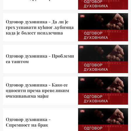
ОДГОВОР
ДУХОВНИКА
Одговор духовника - Да ли је
грех успавати кућног љубимца
када је болест неизлечива
ОДГОВОР
ДУХОВНИКА
Одговор духовника - Проблеми
са таштом
ОДГОВОР
ДУХОВНИКА
Одговор духовника - Како се
односити према превеликим
очекивањима мајке
ОДГОВОР
ДУХОВНИКА
Одговор духовника -
Спремност на брак
ОДГОВОР