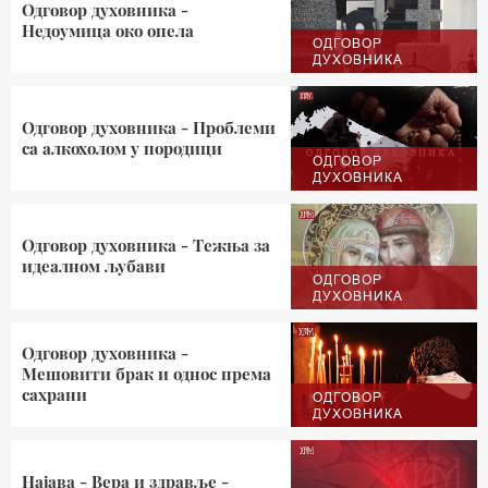
Одговор духовника -
Недоумица око опела
ОДГОВОР
ДУХОВНИКА
Одговор духовника - Проблеми
са алкохолом у породици
ОДГОВОР
ДУХОВНИКА
Одговор духовника - Тежња за
идеалном љубави
ОДГОВОР
ДУХОВНИКА
Одговор духовника -
Мешовити брак и однос према
сахрани
ОДГОВОР
ДУХОВНИКА
Најава - Вера и здравље -