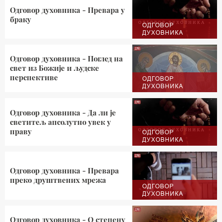
Одговор духовника - Превара у
браку
ОДГОВОР
ДУХОВНИКА
Одговор духовника - Поглед на
свет из Божије и људске
перспективе
ОДГОВОР
ДУХОВНИКА
Одговор духовника - Да ли је
светитељ апсолутно увек у
праву
ОДГОВОР
ДУХОВНИКА
Одговор духовника - Превара
преко друштвених мрежа
ОДГОВОР
ДУХОВНИКА
Одговор духовника - О степену